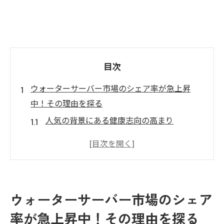
目次
ウォーターサーバー市場のシェア率が急上昇
中！その理由を探る
人気の背景にある健康志向の高まり
利便性と経済性の両立が急成長の鍵
消費者ニーズの多様化と市場の柔軟性
様々なメーカーのウォーターサーバー特徴を比
較して最適な選択を
ウォーターサーバー市場のシェア
主要メーカーの製品ラインナップの違い
率が急上昇中！その理由を探る
価格設定とコストパフォーマンスの比較