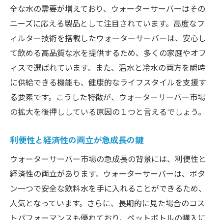
ーバー
全な水の需要が増えており、ウォーターサーバーはその
予測される市場のシェア率変動要因
ニーズに応える製品として注目されています。高度なフ
ィルター技術を搭載したウォーターサーバーは、安心し
ウォーターサーバーのシェア率を分析して見え
て飲める高品質な水を提供するため、多くの家庭やオフ
てきた選び方のコツ
ィスで選ばれています。また、温水と冷水の両方を瞬時
人気製品の共通点を探る
に供給できる機能も、健康的なライフスタイルを支援す
市場データから見る消費者の選択基準
る要素です。こうした特徴が、ウォーターサーバー市場
シェア率上位メーカーの戦略に学ぶ
の拡大を後押ししている原因の１つと言えるでしょう。
価格帯別、ユーザーニーズの違い
長期使用を見据えた選択ポイント
利便性と経済性の両立が急成長の鍵
ウォーターサーバー導入前に知っておくべき重
ウォーターサーバー市場の急成長の背景には、利便性と
要ポイントと注意事項
経済性の両立があります。ウォーターサーバーは、ボタ
契約前に確認すべき重要事項
ン一つで安全な飲料水を手に入れることができるため、
設置環境に応じた準備と注意点
人気となっています。さらに、長期的に見た場合のコス
トパフォーマンスも優れており、ペットボトルの購入に
メンテナンスの頻度とその重要性