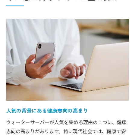
ユーザーサポートとアフターサービスの評
価
口コミとレビューから見る顧客満足度
ウォーターサーバー選びのポイント解説！生活
スタイルに合った製品とは
家庭用とオフィス用、それぞれのメリット
とデメリット
設置スペースに応じた製品選びのコツ
使用頻度に応じたコストの見極め方
最新トレンドを踏まえたウォーターサーバー市
場動向
人気の背景にある健康志向の高まり
エコフレンドリー製品の増加傾向
ウォーターサーバーが人気を集める理由の１つに、健康
消費者の健康意識の高まりとウォーターサ
志向の高まりがあります。特に現代社会では、健康で安