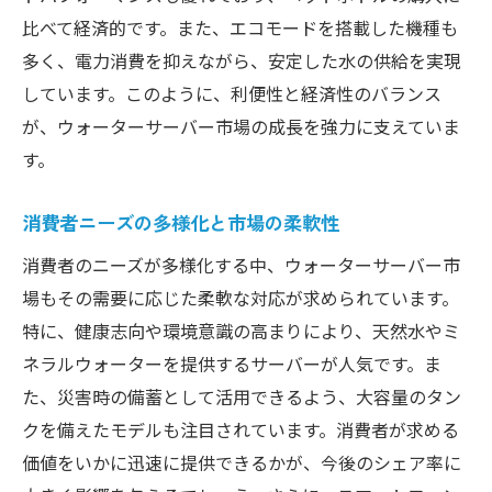
比べて経済的です。また、エコモードを搭載した機種も
解約時の注意事項とトラブル回避法
多く、電力消費を抑えながら、安定した水の供給を実現
電気代と消費電力の考慮
しています。このように、利便性と経済性のバランス
ウォーターサーバーの機能性に注目！選ぶ際の
が、ウォーターサーバー市場の成長を強力に支えていま
切り札とは
す。
温冷機能の違いとそのメリット
浄水技術の進化がもたらす安心感
消費者ニーズの多様化と市場の柔軟性
デジタル機能とユーザー体験の向上
消費者のニーズが多様化する中、ウォーターサーバー市
省エネ性能がもたらす長期的な利点
場もその需要に応じた柔軟な対応が求められています。
特に、健康志向や環境意識の高まりにより、天然水やミ
ネラルウォーターを提供するサーバーが人気です。ま
た、災害時の備蓄として活用できるよう、大容量のタン
クを備えたモデルも注目されています。消費者が求める
価値をいかに迅速に提供できるかが、今後のシェア率に