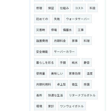
修理
保証
仕組み
コスト
料金
初めての
失敗
ウォータサーバー
災害時
停電
備蓄水
工事
設置費用
月額料金
家事
料理
安全機能
サーバーカラー
暮らしを彩る
手間
純水
静音
使用量
美味しい
家事効率
温度
月額利用料
卓上型
衛生
除菌
長所
快適な生活
リターナブルボトル
環境
家計
ワンウェイボトル