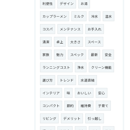
利便性
デザイン
お湯
カップラーメン
ミルク
冷水
温水
コスパ
メンテナンス
お手入れ
清潔
卓上
大きさ
スペース
家族
魅力
スペック
最新
安全
ランニングコスト
浄水
クリーン機能
選び方
トレンド
水道直結
インテリア
味
おいしい
安心
コンパクト
節約
維持費
子育て
リビング
デメリット
引っ越し