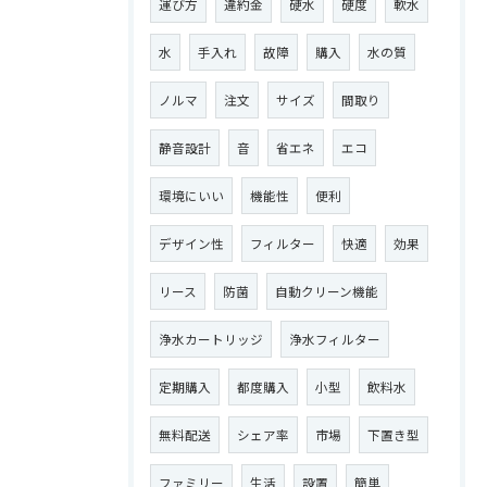
運び方
違約金
硬水
硬度
軟水
水
手入れ
故障
購入
水の質
ノルマ
注文
サイズ
間取り
静音設計
音
省エネ
エコ
環境にいい
機能性
便利
デザイン性
フィルター
快適
効果
リース
防菌
自動クリーン機能
浄水カートリッジ
浄水フィルター
定期購入
都度購入
小型
飲料水
無料配送
シェア率
市場
下置き型
ファミリー
生活
設置
簡単