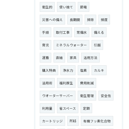
衛生的
使い捨て
節電
災害への備え
長期間
掃除
頻度
手順
取付工事
常備水
備える
育児
ミネラルウォーター
引越
運搬
直結
家具
活用方法
購入特典
浄水力
塩素
カルキ
活用術
福利厚生
費用削減
ウオーターサーバー
衛生管理
安全性
利用量
省スペース
定額
カートリッジ
PFAS
有機フッ素化合物