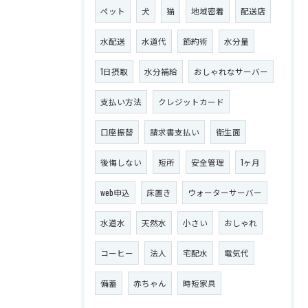
ペット
犬
猫
地域密着
配送店
水配送
水道代
節約術
水分量
1日摂取
水分補給
おしゃれなサーバー
支払い方法
クレジットカード
口座振替
請求書支払い
衛生面
後悔しない
短所
安全管理
1ヶ月
web申込
床置き
ウォーターサーバー
水道水
天然水
小さい
おしゃれ
コーヒー
法人
宅配水
電気代
備蓄
赤ちゃん
時短家具