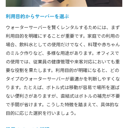
必要な機能を備えたモデルを探そう
ボトル式と直結式ウォーターサーバーのメリッ
利用目的からサーバーを選ぶ
トを比較
ウォーターサーバーを賢くレンタルするためには、まず
ボトル式の利便性とコスト
利用目的を明確にすることが重要です。家庭での利用の
直結式の持続可能性とコスト
場合、飲料水としての使用だけでなく、料理や赤ちゃん
のミルク作りなど、多様な用途があります。オフィスで
水質の違いを理解する
の使用では、従業員の健康管理や来客対応においても重
補充の手間を比較
要な役割を果たします。利用目的が明確になると、どの
環境への影響評価
タイプのウォーターサーバーが最適かを判断しやすくな
選択に影響するライフスタイル
ります。たとえば、ボトル式は移動が容易で場所を選ば
ウォーターサーバー選びで失敗しないための重
ない便利さがありますが、直結式はボトルの補充が不要
要なチェックポイント
で手間が省けます。こうした特徴を踏まえて、具体的な
契約内容の確認事項
目的に応じた選択を行いましょう。
保証とサポート体制の確認