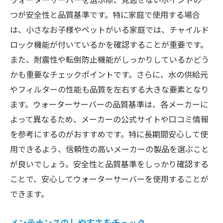
日々の生活を豊かにする選択肢
つが安全性と品質基準です。特に家庭で使用する場合
日常を快適にするウォーターサーバーの活用術
は、小さなお子様やペットがいる家庭では、チャイルド
ウォーターサーバーの便利な使い方
ロック機能が付いているかを確認することが重要です。
また、耐震性や転倒防止機能がしっかりしているかどう
料理に活用できる機能
かも重要なチェックポイントです。さらに、水の供給元
お茶やコーヒーの作成に最適
やフィルターの性能も品質を左右する大きな要素となり
健康的な水分補給のサポート
ます。ウォーターサーバーの品質基準は、各メーカーに
災害時の備えとしての活用
よって異なるため、メーカーの公式サイトや口コミ情報
季節に応じた使い方の工夫
を参考にするのがおすすめです。特に長期間安心して使
用できるよう、信頼性の高いメーカーの製品を選ぶこと
が良いでしょう。安全性と品質基準をしっかり確認する
ことで、安心してウォーターサーバーを使用することが
できます。
メンテナンスのしやすさをチェック