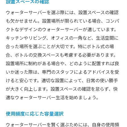
設置スペースの確認
レンタル費用の内訳を理解
口コミや評価を参考にする
ウォーターサーバーを選ぶ際には、設置スペースの確認
も欠かせません。設置場所が限られている場合、コンパ
試用期間の有無を確認
クトなデザインのウォーターサーバーが適しています。
トラブル発生時の対応策
キッチンやリビング、オフィスの一角など、生活空間に
ウォーターサーバーのレンタルでコストを抑え
合った場所を選ぶことが大切です。特にボトル式の場
る方法とは
合、ボトルの交換スペースも考慮する必要があります。
初期費用とランニングコストの比較
設置場所に制約がある場合や、どのように配置すれば良
長期契約での割引を活用
いか迷った際は、専門のスタッフによるアドバイスを受
ポイントやキャンペーンを利用
けると安心です。適切な設置によって、日常の使い勝手
複数台レンタル時の特典
が大きく向上します。設置スペースの確認を怠らず、快
適なウォーターサーバー生活を始めましょう。
エネルギー消費コストを考慮
不要な機能を省いてコスト削減
使用頻度に応じた容量選択
デザイン性と機能性を両立させたウォーターサ
ウォーターサーバーを賢く選ぶためには、自身の使用頻
ーバーの選び方