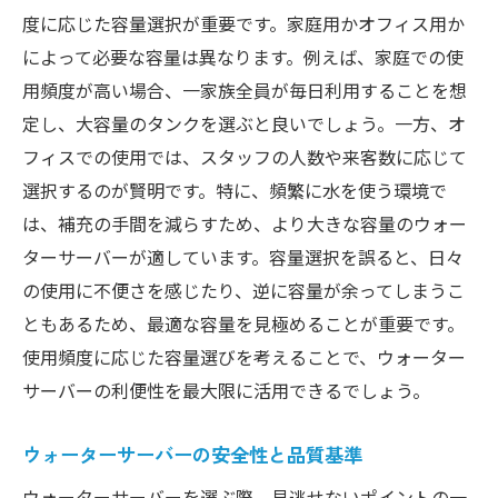
度に応じた容量選択が重要です。家庭用かオフィス用か
インテリアに合わせたデザイン選び
によって必要な容量は異なります。例えば、家庭での使
機能性を兼ね備えたモデルを選ぶ
用頻度が高い場合、一家族全員が毎日利用することを想
カラーオプションの選択肢
定し、大容量のタンクを選ぶと良いでしょう。一方、オ
デザイン性が及ぼす印象
フィスでの使用では、スタッフの人数や来客数に応じて
最新技術を搭載したモデルの特徴
選択するのが賢明です。特に、頻繁に水を使う環境で
使用者の声を参考にする
は、補充の手間を減らすため、より大きな容量のウォー
ターサーバーが適しています。容量選択を誤ると、日々
ライフスタイルに合わせたウォーターサーバー
の使用に不便さを感じたり、逆に容量が余ってしまうこ
の最適な選択
ともあるため、最適な容量を見極めることが重要です。
生活スタイルを考慮した選択法
使用頻度に応じた容量選びを考えることで、ウォーター
家族構成によるウォーターサーバーの違い
サーバーの利便性を最大限に活用できるでしょう。
忙しい人向けの手軽なモデル
エコを意識した選択肢
ウォーターサーバーの安全性と品質基準
健康志向の方におすすめの機能
ウォーターサーバーを選ぶ際、見逃せないポイントの一