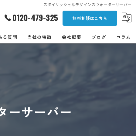
スタイリッシュなデザインのウォーターサーバー
0120-479-325
無料相談はこちら
ある質問
当社の特徴
会社概要
ブログ
コラム
一人暮らし
オフィス
安い
浄水型
ターサーバー
卓上