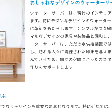
居住空間を洗練させるウォーターサーバーの選択肢
おしゃれなデザインのウォーターサ
ウォーターサーバーを活用した上質な生活の提案
ウォーターサーバーは、現代のインテリア
シンプルさと機能美を兼ね備えたウォーターサーバー
ます。特にモダンなデザインのウォーター
ウォーターサーバーで作る居住空間の新基準
に革新をもたらします。シンプルかつ直線
スタイリッシュなウォーターサーバーが叶える快適空
マルなデザインの家具や装飾品と調和し、
ーターサーバーは、ただの水供給装置では
ウォーターサーバーがもたらす居住空間の美学
し、訪れる人々に洗練された印象を与えま
キッチンに合うウォーターサーバー選びのポイント
んでいるため、個々の空間に合ったカスタ
キッチンに調和するウォーターサーバーとは
作りをサポートします。
ウォーターサーバー選びで考慮すべきキッチンのサイ
機能性とデザイン性を兼ね備えたウォーターサーバー
キッチンの雰囲気を壊さないウォーターサーバー
選ぶ
リビングをおしゃれにするウォーターサーバー
リビングに映えるウォーターサーバーの配置方法
けでなくデザインも重要な要素となります。特に近年では