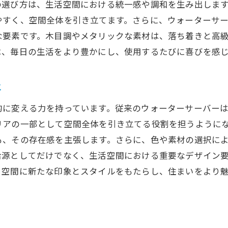
の選び方は、生活空間における統一感や調和を生み出しま
ウォーターサーバーをリビングのアクセントにする方
やすく、空間全体を引き立てます。さらに、ウォーターサ
スタイリッシュなリビングを演出するウォーターサー
な要素です。木目調やメタリックな素材は、落ち着きと高
ウォーターサーバーでリビングの雰囲気を一新
は、毎日の生活をより豊かにし、使用するたびに喜びを感
ウォーターサーバーの設置事例
実例から学ぶウォーターサーバーの設置アイデア
に
ウォーターサーバーで空間を彩る設置事例
的に変える力を持っています。従来のウォーターサーバー
ウォーターサーバーを活かしたインテリア実例
リアの一部として空間全体を引き立てる役割を担うように
おしゃれなウォーターサーバー設置の成功事例
も、その存在感を主張します。さらに、色や素材の選択に
ウォーターサーバーで部屋の印象を変える
給源としてだけでなく、生活空間における重要なデザイン
ウォーターサーバーが演出する空間の変化
、空間に新たな印象とスタイルをもたらし、住まいをより
デザイン性で空間に新たな印象を与えるウォーターサ
ウォーターサーバーがもたらす空間のイメージチェン
ウォーターサーバーで快適な生活を実現