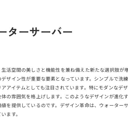
ウォーターサーバーで実現する快適ライフ
生活スタイルを変えるウォーターサーバーの利点
ウォーターサーバーで日常を快適にする方法
ーターサーバー
ウォーターサーバーで健康的な生活習慣を作る
、生活空間の美しさと機能性を兼ね備えた新たな選択肢が
のデザイン性が重要な要素となっています。シンプルで洗
リアアイテムとしても注目されています。特にモダンなデ
全体の雰囲気を格上げします。このようなデザインが進化
価値を提供しているのです。デザイン革命は、ウォーター
ています。