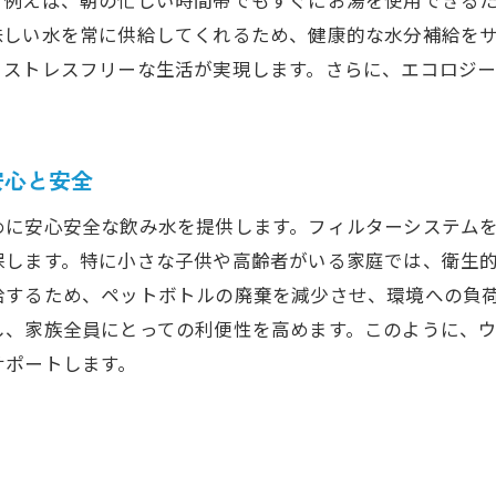
エネルギー効率を最大限に引き出す使い方
味しい水を常に供給してくれるため、健康的な水分補給を
将来を見据えた省エネ設計のウォーターサーバー
、ストレスフリーな生活が実現します。さらに、エコロジ
生管理機能とデザイン性で選ぶウォーターサーバーのポイ
最新のフィルター技術で安心の水質管理
細菌から守る衛生管理機能の重要性
安心と安全
デザインと機能を両立させたウォーターサーバーの選び
めに安心安全な飲み水を提供します。フィルターシステム
保します。特に小さな子供や高齢者がいる家庭では、衛生
給するため、ペットボトルの廃棄を減少させ、環境への負
し、家族全員にとっての利便性を高めます。このように、
サポートします。