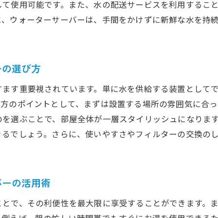
ォーターサーバーが家庭とオフィスのインテリアに調和す
して使用可能です。また、水の配送サービスを利用するこ
に、ウォーターサーバーは、手間をかけずに新鮮な水を持
デザイン性が高いウォーターサーバーのトレンド
オフィス空間に溶け込むウォーターサーバーの選び方
家庭のインテリアに合わせたウォーターサーバーの提案
ーの選び方
ウォーターサーバーがもたらす空間の美化効果
カラーや素材の選択で個性を演出
すます重要視されています。単に水を供給する装置として
び方のポイントとして、まずは設置する場所の雰囲気に合っ
ォーターサーバーの温水と冷水機能で時短を実現しよう
のを選ぶことで、部屋全体が一層スタイリッシュになりま
瞬時にお湯と冷水を供給する技術
きるでしょう。さらに、使いやすさやフィルターの交換の
料理を効率化するウォーターサーバーの活用術
冷水・温水の切り替えで幅広い利用シーンに対応
忙しい朝の時短をサポートするウォーターサーバー
バーの活用術
エネ設計がもたらすウォーターサーバーの未来
ことで、その利便性を最大限に享受することができます。
ウォーターサーバーの省エネ機能を知る
。例えば、朝の忙しい時間帯でもすぐにお湯を使用できる