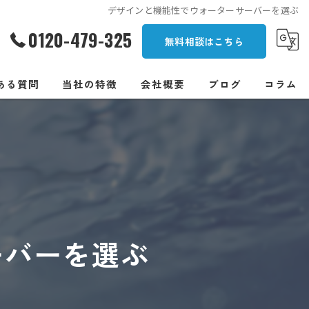
デザインと機能性でウォーターサーバーを選ぶ
0120-479-325
無料相談はこちら
ある質問
当社の特徴
会社概要
ブログ
コラム
一人暮らし
オフィス
安い
浄水型
ーバーを選ぶ
卓上