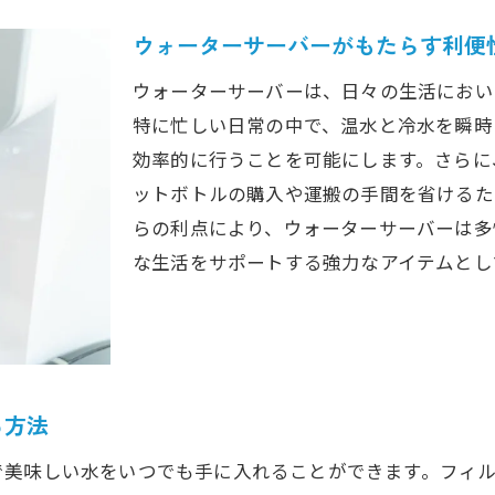
フィルターシステムが保証する安心の水質管理
ウォーターサーバーがもたらす利便
エネルギー効率を重視したウォーターサーバーの選択基
ウォーターサーバーは、日々の生活におい
ォーターサーバーが日常生活を豊かにする理由とは
特に忙しい日常の中で、温水と冷水を瞬時
時短を叶える温水・冷水の瞬時利用
効率的に行うことを可能にします。さらに
ウォーターサーバーの利便性が家族ライフをサポート
ットボトルの購入や運搬の手間を省けるた
らの利点により、ウォーターサーバーは多
ホームパーティーで活躍するウォーターサーバーの活用
な生活をサポートする強力なアイテムとし
健康をサポートする高品質な水の提供
康的で持続可能なウォーターサーバーの設置メリット
健康的な水分補給を支えるウォーターサーバーの役割
持続可能な社会への貢献を考える
る方法
長期的なコスト削減に寄与するウォーターサーバー
環境に優しいウォーターサーバーの選び方
で美味しい水をいつでも手に入れることができます。フィ