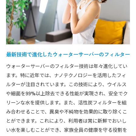
イント
ウォーターサーバーの利用で得られるメリ
ット
ウォーターサーバーのフィルターで家族の健康
を守る方法
最新技術で進化したウォーターサーバーのフィルター
フィルターが健康維持に果たす役割
ウォーターサーバーのフィルター技術は年々進化してい
ウォーターサーバーで信頼できる水を確保
ます。特に近年では、ナノテクノロジーを活用したフィ
健康に配慮したウォーターサーバーの選び
ルターが注目されています。この技術により、ウイルス
方
や細菌を99%以上除去できる性能が実現され、安全でク
細菌や有害物質を防ぐフィルターの仕組み
リーンな水を提供します。また、活性炭フィルターを組
ミネラル豊富な水で美容効果アップ！ウォータ
み合わせることで、異臭や不純物を効果的に取り除くこ
ーサーバーの選び方
とができます。これにより、利用者は常に新鮮でおいし
美容に役立つミネラルウォーターの特徴
い水を楽しむことができ、家族全員の健康を守る役割を