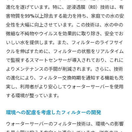
フィルターで変わる水の味わいを楽しむ
進化を遂げています。特に、逆浸透膜（RO）技術は、有
害物質を99%以上除去する能力を持ち、家庭での水の安
ウォーターサーバーのフィルターで毎日の水を
全性を大幅に向上させています。この技術は、水の中の
もっと美味しく安全に
微細な不純物やウイルスを効果的に取り除き、安全でお
日常の水を変えるフィルター技術
いしい水を提供します。また、フィルターのライフサイ
美味しい水を提供するウォーターサーバー
クルを伸ばすために、フィルターの状態をリアルタイム
の秘密
で監視するスマートセンサーが導入されており、これに
フィルター交換で安心を持続
よりメンテナンスの手間が削減されます。さらに、技術
安全で美味しい水を手に入れるためには
の進化により、フィルター交換時期を通知する機能も充
ウォーターサーバーの最新機能で生活の質を劇
実し、利用者がより安心してウォーターサーバーを使用
的に向上させる方法
する環境が整っています。
最新機能を搭載したウォーターサーバーの
選び方
環境への配慮を考慮したフィルターの開発
ウォーターサーバーがもたらす生活の変化
ウォーターサーバーのフィルター技術は、環境への影響
便利な機能で日々の生活をサポート