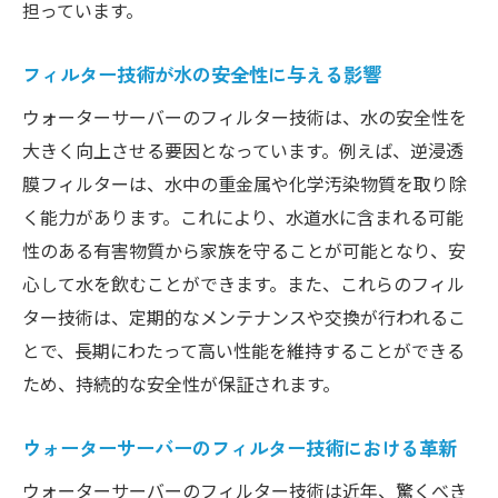
ウォーターサーバーで手軽に美容をサポー
担っています。
ト
フィルター技術が水の安全性に与える影響
健康と美容を両立するウォーターサーバー
の選択
ウォーターサーバーのフィルター技術は、水の安全性を
大きく向上させる要因となっています。例えば、逆浸透
ウォーターサーバーのフィルター技術がもたら
膜フィルターは、水中の重金属や化学汚染物質を取り除
す安心感と品質
く能力があります。これにより、水道水に含まれる可能
フィルター技術で安心な水を提供
性のある有害物質から家族を守ることが可能となり、安
ウォーターサーバーで得られる信頼性
心して水を飲むことができます。また、これらのフィル
フィルターの品質が水の質を決める
ター技術は、定期的なメンテナンスや交換が行われるこ
安全性を重視したフィルター技術
とで、長期にわたって高い性能を維持することができる
ウォーターサーバーで手軽に高品質な水を楽し
ため、持続的な安全性が保証されます。
む秘訣
家庭で楽しむウォーターサーバーの魅力
ウォーターサーバーのフィルター技術における革新
高品質な水を選ぶためのチェックポイント
ウォーターサーバーのフィルター技術は近年、驚くべき