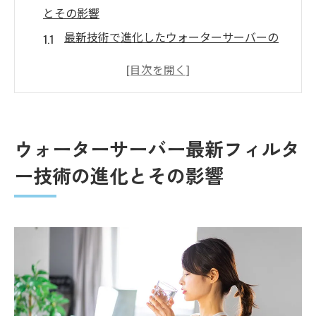
とその影響
最新技術で進化したウォーターサーバーの
フィルター
フィルター技術が水の安全性に与える影響
ウォーターサーバーのフィルター技術にお
ける革新
ウォーターサーバー最新フィルタ
環境への配慮を考慮したフィルターの開発
ー技術の進化とその影響
ウォーターサーバーで使用される主要なフ
ィルターパーツ
安全でおいしい水を提供するウォーターサーバ
ーのフィルター魅力
ウォーターサーバーが提供する水の安全性
フィルターで向上する水のおいしさ
ウォーターサーバーのフィルター選びのポ