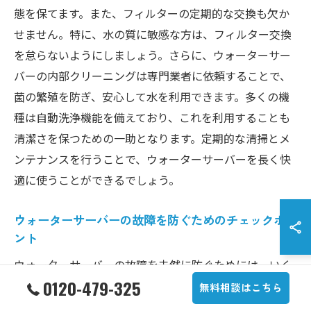
態を保てます。また、フィルターの定期的な交換も欠か
せません。特に、水の質に敏感な方は、フィルター交換
を怠らないようにしましょう。さらに、ウォーターサー
バーの内部クリーニングは専門業者に依頼することで、
菌の繁殖を防ぎ、安心して水を利用できます。多くの機
種は自動洗浄機能を備えており、これを利用することも
清潔さを保つための一助となります。定期的な清掃とメ
ンテナンスを行うことで、ウォーターサーバーを長く快
適に使うことができるでしょう。
ウォーターサーバーの故障を防ぐためのチェックポイ
ント
ウォーターサーバーの故障を未然に防ぐためには、いく
0120-479-325
つかのポイントに注意が必要です。まず、設置場所は直
無料相談はこちら
射日光や湿気を避けることが大切です。これにより、機