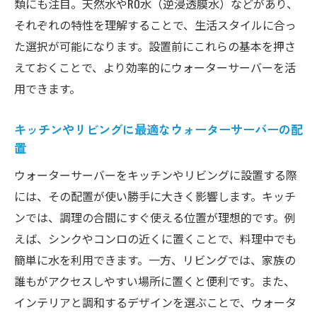
ウォーターサーバーを選ぶ際の注意点
類にも注目。天然水やRO水（逆浸透膜水）などがあり、
それぞれの特性を理解することで、生活スタイルに合っ
設置時に知っておくと便利なテクニック
た選択が可能になります。設置前にこれらの基本を押さ
ウォーターサーバー導入で得られる新しい生活
えておくことで、より効率的にウォーターサーバーを活
スタイル
用できます。
ウォーターサーバーがもたらす日常の変化
家族みんなが使いやすいウォーターサーバ
キッチンやリビングに最適なウォーターサーバーの配
ー
置
ウォーターサーバーによるスマートライフ
ウォーターサーバーをキッチンやリビングに設置する際
の提案
には、その配置が使い勝手に大きく影響します。キッチ
インテリアとしても楽しめるデザイン
ンでは、調理の合間にすぐ使える位置が理想的です。例
ウォーターサーバー設置で忙しい朝を効率よく
えば、シンクやコンロの近くに置くことで、料理中でも
過ごす方法
簡単に水を利用できます。一方、リビングでは、家族の
朝の時間短縮に役立つウォーターサーバー
誰もがアクセスしやすい場所に置くと便利です。また、
の活用法
インテリアと調和するデザインを選ぶことで、ウォータ