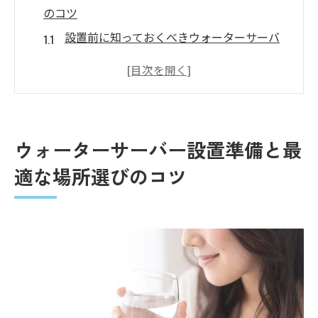
のコツ
設置前に知っておくべきウォーターサーバ
ーの基礎知識
キッチンやリビングに最適なウォーターサ
ーバーの配置
ウォーターサーバー設置に必要なスペース
ウォーターサーバー設置準備と最
の確保方法
適な場所選びのコツ
ウォーターサーバーが映えるインテリアと
の調和
自宅でのウォーターサーバー設置手順完全ガイ
ド
ウォーターサーバー設置の基礎ステップ
水ボトルの正しいセット方法
電源投入と初回使用の流れ