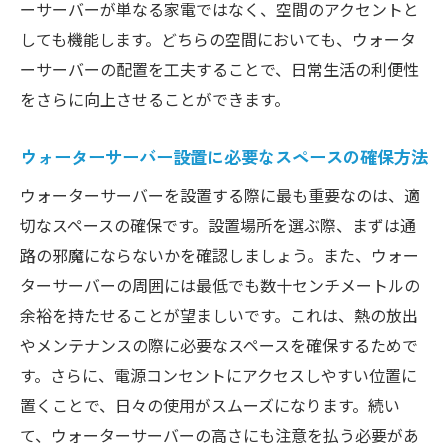
ーサーバーが単なる家電ではなく、空間のアクセントと
忙しい朝をサポートするウォーターサーバ
しても機能します。どちらの空間においても、ウォータ
ーの便利機能
ーサーバーの配置を工夫することで、日常生活の利便性
ウォーターサーバーでスマートな朝のルー
をさらに向上させることができます。
チン
ウォーターサーバー設置後の維持管理と効果的
ウォーターサーバー設置に必要なスペースの確保方法
な使い方
ウォーターサーバーを設置する際に最も重要なのは、適
ウォーターサーバーのメンテナンス方法
切なスペースの確保です。設置場所を選ぶ際、まずは通
長く快適に使うためのコツ
路の邪魔にならないかを確認しましょう。また、ウォー
定期的な清掃で清潔さを保つ
ターサーバーの周囲には最低でも数十センチメートルの
ウォーターサーバーの故障を防ぐためのチ
余裕を持たせることが望ましいです。これは、熱の放出
ェックポイント
やメンテナンスの際に必要なスペースを確保するためで
す。さらに、電源コンセントにアクセスしやすい位置に
置くことで、日々の使用がスムーズになります。続い
て、ウォーターサーバーの高さにも注意を払う必要があ