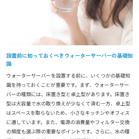
初めてのウォーターサーバー操作ガイド
設置完了後のチェックリスト
ウォーターサーバー設置で生活をより快適にす
る理由
生活の質を高めるウォーターサーバーの利
設置前に知っておくべきウォーターサーバーの基礎知
便性
識
ウォーターサーバーで時短生活を実現
ウォーターサーバーを設置する前に、いくつかの基礎知
健康維持に役立つ新鮮な水の供給
識を持っておくことが重要です。まず、ウォーターサー
ウォーターサーバーがもたらすエコな生活
バーの種類には、床置き型と卓上型があります。床置き
スタイル
型は大容量で水の取り換えが少なくて済む一方、卓上型
意外と簡単！ウォーターサーバー設置の流れと
はスペースを取らないため、小さなキッチンやオフィス
ポイント
に適しています。また、電源の消費量やフィルター交換
初心者でも安心の設置プロセス
の頻度も選ぶ際の重要なポイントです。さらに、水の種