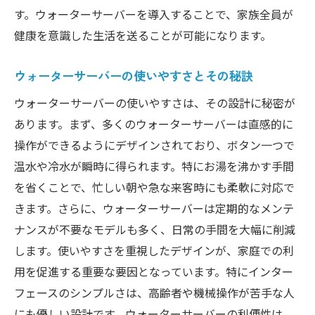
す。ウォーターサーバーを導入することで、家族全員が
点
健康を意識した生活を送ることが可能になります。
コストパフォーマンスを考慮したウォータ
ーサーバーの選択
ウォーターサーバーの使いやすさとその秘訣
ウォーターサーバーのメンテナンス性とそ
ウォーターサーバーの使いやすさは、その設計に秘密が
の重要性
あります。まず、多くのウォーターサーバーは直感的に
自分に合ったウォーターサーバーを見つけ
操作ができるようにデザインされており、ボタン一つで
る方法
温水や冷水が瞬時に得られます。特にお湯を沸かす手間
を省くことで、忙しい朝や急な来客時にも柔軟に対応で
きます。さらに、ウォーターサーバーは定期的なメンテ
ナンスが不要なモデルも多く、日常の手間を大幅に削減
します。使いやすさを重視したデザインが、家庭での利
用を促進する重要な要因となっています。特にインター
フェースのシンプルさは、高齢者や機械操作が苦手な人
にも優しい設計です。ウォーターサーバーの利便性は、