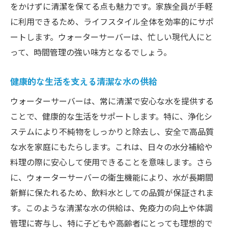
をかけずに清潔を保てる点も魅力です。家族全員が手軽
瞬時に利用可能な温水と冷水の魅力
に利用できるため、ライフスタイル全体を効率的にサポ
ウォーターサーバーがもたらす朝の時間効
ートします。ウォーターサーバーは、忙しい現代人にと
率化
って、時間管理の強い味方となるでしょう。
忙しい家庭に最適なウォーターサーバーの
導入事例
健康的な生活を支える清潔な水の供給
ウォーターサーバーで実現する手間いらず
ウォーターサーバーは、常に清潔で安心な水を提供する
の水分補給
ことで、健康的な生活をサポートします。特に、浄化シ
ウォーターサーバーを選ぶ際のポイントとその
ステムにより不純物をしっかりと除去し、安全で高品質
理由
な水を家庭にもたらします。これは、日々の水分補給や
料理の際に安心して使用できることを意味します。さら
ウォーターサーバー選びにおける基本的な
に、ウォーターサーバーの衛生機能により、水が長期間
基準
新鮮に保たれるため、飲料水としての品質が保証されま
機能性を重視したウォーターサーバーの選
す。このような清潔な水の供給は、免疫力の向上や体調
び方
管理に寄与し、特に子どもや高齢者にとっても理想的で
デザイン性で選ぶウォーターサーバーの要