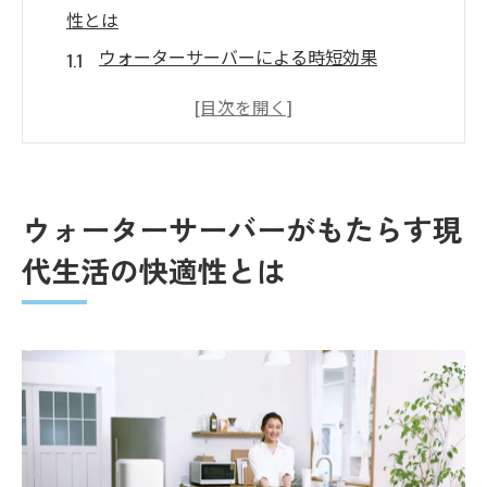
性とは
ウォーターサーバーによる時短効果
健康的な生活を支える清潔な水の供給
ウォーターサーバーの使いやすさとその秘
訣
子どもにも安心なウォーターサーバーの魅
ウォーターサーバーがもたらす現
力
代生活の快適性とは
新鮮で安全な水を簡単に提供するウォーターサ
ーバーの利点
ウォーターサーバーとミネラルウォーター
の違い
ウォーターサーバー利用者の安全性への取
り組み
ウォーターサーバーで叶える毎日の安心感