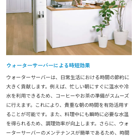
簡単操作で誰でも使えるウォーターサーバ
ーの仕組み
ウォーターサーバーが提供する災害時の備
え
ウォーターサーバーのスタイリッシュなデザイ
ンが日常を変える
ウォーターサーバーによる時短効果
インテリアに調和するウォーターサーバー
のデザイン
ウォーターサーバーは、日常生活における時間の節約に
大きく貢献します。例えば、忙しい朝にすぐに温水や冷
ウォーターサーバーのカラーと素材の選び
水を利用できるため、コーヒーやお茶の準備がスムーズ
方
に行えます。これにより、貴重な朝の時間を有効活用す
生活空間を彩るウォーターサーバーの魅力
ることが可能です。また、料理中にも瞬時に必要な水温
デザイン性と機能性を両立するウォーター
を得られるため、調理効率が向上します。さらに、ウォ
サーバー
ーターサーバーのメンテナンスが簡単であるため、時間
忙しい毎日に嬉しいウォーターサーバー