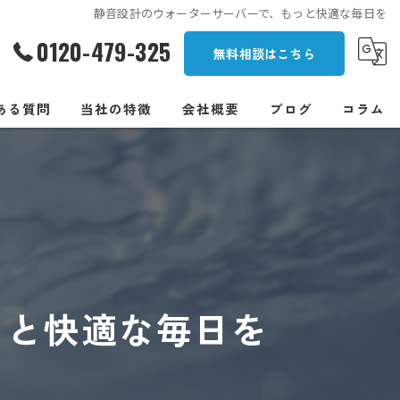
静音設計のウォーターサーバーで、もっと快適な毎日を
0120-479-325
無料相談はこちら
ある質問
当社の特徴
会社概要
ブログ
コラム
一人暮らし
オフィス
安い
浄水型
っと快適な毎日を
卓上