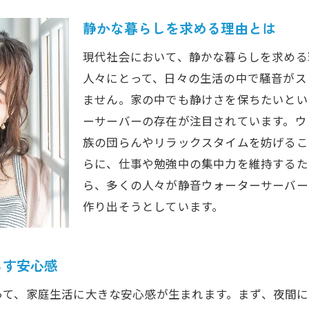
静音ウォーターサーバー導入で得られる生活の進化
静かな暮らしを求める理由とは
生活の質を向上させる静音ウォーターサーバー
現代社会において、静かな暮らしを求める
毎日のリズムが変わるウォーターサーバー活用法
人々にとって、日々の生活の中で騒音がス
静音性がもたらすストレス軽減効果
ません。家の中でも静けさを保ちたいとい
ーサーバーの存在が注目されています。ウ
音を気にせず使える静音ウォーターサーバーの選び方
族の団らんやリラックスタイムを妨げるこ
静音ウォーターサーバー選びのポイント
らに、仕事や勉強中の集中力を維持するた
音を抑えた最新技術とは
ら、多くの人々が静音ウォーターサーバー
選ぶ際のチェックポイント
作り出そうとしています。
静音性とデザインの両立を目指す
静音ウォーターサーバーの比較検討
らす安心感
購入前に知っておきたい静音性情報
設置場所で変わるウォーターサーバーの快適性
って、家庭生活に大きな安心感が生まれます。まず、夜間