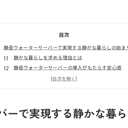
目次
静音ウォーターサーバーで実現する静かな暮らしの始ま
静かな暮らしを求める理由とは
静音ウォーターサーバーの導入がもたらす安心感
日常生活に静音性が与える影響
ウォーターサーバーがもたらす静音性の重要性とは
静音性が家族に与えるメリット
夜間でも安心して使える理由
バーで実現する静かな暮ら
静音ウォーターサーバーの選択基準
静音性を重視するライフスタイル