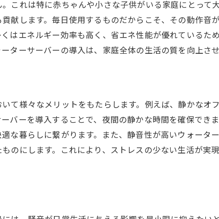
ん。これは特に赤ちゃんや小さな子供がいる家庭にとって
リビングとキッチンに最適な設置場所
も貢献します。毎日使用するものだからこそ、その動作音
静音性を最大限活用する配置術
多くはエネルギー効率も高く、省エネ性能が優れているた
設置場所が影響する音の広がり
ォーターサーバーの導入は、家庭全体の生活の質を向上さ
快適性を重視した設置場所の考え方
静音ウォーターサーバーを活用したリラックスタイ
ウォーターサーバーで夜も静かに過ごせる生活の工夫
おいて様々なメリットをもたらします。例えば、静かなオ
夜間も安心して使える静音ウォーターサーバー
サーバーを導入することで、夜間の静かな時間を確保でき
夜の静けさを保つためのポイント
快適な暮らしに繋がります。また、静音性が高いウォータ
夜のリラックスを叶える静音性
たものにします。これにより、ストレスの少ない生活が実
音を気にせず使える夜間の工夫
静音ウォーターサーバーで快適な夜を過ごす
景には、騒音が日常生活に与える影響を最小限に抑えたい