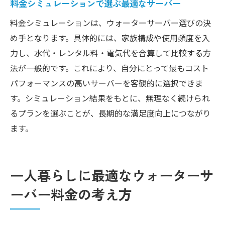
料金シミュレーションで選ぶ最適なサーバー
キャンペーンや特典に惑わされない判断軸
料金シミュレーションは、ウォーターサーバー選びの決
ウォーターサーバーの維持費用を見極める
め手となります。具体的には、家族構成や使用頻度を入
導入前に知るべきデメリットと対策
力し、水代・レンタル料・電気代を合算して比較する方
ウォーターサーバー月額料金で後悔しない選び
法が一般的です。これにより、自分にとって最もコスト
方のポイント
パフォーマンスの高いサーバーを客観的に選択できま
ウォーターサーバー選びで大切な料金比較
す。シミュレーション結果をもとに、無理なく続けられ
長期契約や解約リスクの注意点を解説
るプランを選ぶことが、長期的な満足度向上につながり
ます。
無駄なく使うための月額料金見直し術
ライフスタイルに合った料金プランとは
一人暮らしに最適なウォーターサ
ーバー料金の考え方