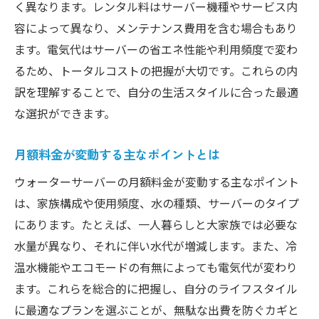
く異なります。レンタル料はサーバー機種やサービス内
自分に合うウォーターサーバーの選び方
容によって異なり、メンテナンス費用を含む場合もあり
ライフスタイル別ウォーターサーバー活用
ます。電気代はサーバーの省エネ性能や利用頻度で変わ
法
るため、トータルコストの把握が大切です。これらの内
水の使い方で変わる月額料金の違い
訳を理解することで、自分の生活スタイルに合った最適
水道水型と宅配型ウォーターサーバーの違いを
な選択ができます。
解説
月額料金が変動する主なポイントとは
水道水型ウォーターサーバーの特徴と魅力
ウォーターサーバーの月額料金が変動する主なポイント
宅配型ウォーターサーバーとの料金比較
は、家族構成や使用頻度、水の種類、サーバーのタイプ
水道水利用でコストダウンできる理由
にあります。たとえば、一人暮らしと大家族では必要な
宅配型サーバーのメリット・デメリット解
水量が異なり、それに伴い水代が増減します。また、冷
説
温水機能やエコモードの有無によっても電気代が変わり
ウォーターサーバー選びで迷った時の基準
ます。これらを総合的に把握し、自分のライフスタイル
水道水型と宅配型どちらが自分向きか検証
に最適なプランを選ぶことが、無駄な出費を防ぐカギと