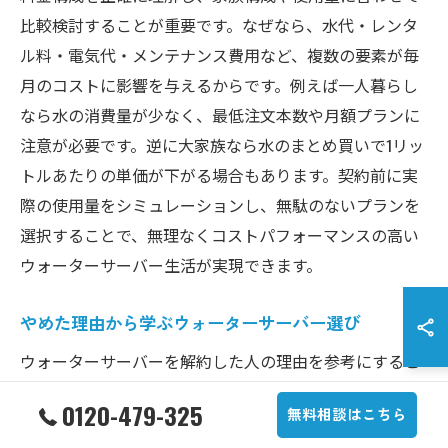
比較検討することが重要です。なぜなら、水代・レンタ
ル料・電気代・メンテナンス費用など、複数の要素が毎
月のコストに影響を与えるからです。例えば一人暮らし
なら水の消費量が少なく、最低注文本数や月額プランに
注意が必要です。逆に大家族なら水のまとめ買いで1リッ
トルあたりの単価が下がる場合もあります。契約前に実
際の使用量をシミュレーションし、無駄のないプランを
選択することで、無理なくコストパフォーマンスの高い
ウォーターサーバー生活が実現できます。
やめた理由から学ぶウォーターサーバー選び
ウォーターサーバーを解約した人の理由を参考にするこ
とで、自分に合った選び方が見えてきます。多くの場
0120-479-325
無料相談はこちら
合、「思ったより水代が高かった」「使いきれなかっ