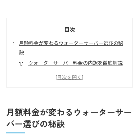
目次
月額料金が変わるウォーターサーバー選びの秘
訣
ウォーターサーバー料金の内訳を徹底解説
月額料金が変動する主なポイントとは
水代やレンタル料の違いを比較しよう
ウォーターサーバー選びで失敗しないコツ
家計に優しいウォーターサーバー活用術
月額料金が変わるウォーターサー
料金シミュレーションで選ぶ最適なサーバ
バー選びの秘訣
ー
一人暮らしに最適なウォーターサーバー料金の