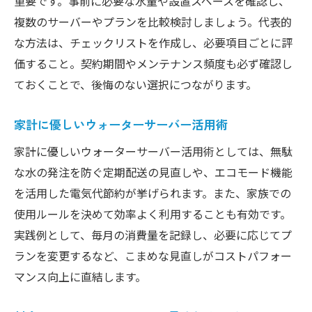
重要です。事前に必要な水量や設置スペースを確認し、
ト
複数のサーバーやプランを比較検討しましょう。代表的
月額料金を抑えるための実践的な工夫
な方法は、チェックリストを作成し、必要項目ごとに評
自宅の使用量に合ったシミュレーション方
価すること。契約期間やメンテナンス頻度も必ず確認し
法
ておくことで、後悔のない選択につながります。
ウォーターサーバー料金を比較する重要性
家計に優しいウォーターサーバー活用術
節約志向におすすめのウォーターサーバー
選び
家計に優しいウォーターサーバー活用術としては、無駄
やめた方がいい？導入前に知るべき料金の落と
な水の発注を防ぐ定期配送の見直しや、エコモード機能
し穴
を活用した電気代節約が挙げられます。また、家族での
使用ルールを決めて効率よく利用することも有効です。
ウォーターサーバー月額料金で後悔しない
実践例として、毎月の消費量を記録し、必要に応じてプ
コツ
ランを変更するなど、こまめな見直しがコストパフォー
やめた理由から学ぶウォーターサーバー選
マンス向上に直結します。
び
思わぬ追加費用に注意したいポイント