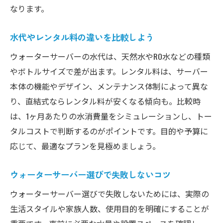
家族構成で変わるウォーターサーバーの月額負
なります。
担感
家族人数別ウォーターサーバー料金の目安
水代やレンタル料の違いを比較しよう
大家族に適したウォーターサーバー活用術
ウォーターサーバーの水代は、天然水やRO水などの種類
4人家族に必要なウォーターサーバー容量
やボトルサイズで差が出ます。レンタル料は、サーバー
本体の機能やデザイン、メンテナンス体制によって異な
家計負担を減らす水の使い方とは
り、直結式ならレンタル料が安くなる傾向も。比較時
家族構成別におすすめの料金プラン
は、1ヶ月あたりの水消費量をシミュレーションし、トー
家族でウォーターサーバーを選ぶ際の注意
タルコストで判断するのがポイントです。目的や予算に
点
応じて、最適なプランを見極めましょう。
ウォーターサーバーの料金シミュレーションで
節約術を発見
ウォーターサーバー選びで失敗しないコツ
ウォーターサーバー料金シミュレーション
ウォーターサーバー選びで失敗しないためには、実際の
の使い方
生活スタイルや家族人数、使用目的を明確にすることが
料金シミュレーションで見える節約ポイン