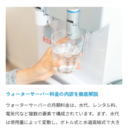
考え方
一人暮らし向けウォーターサーバーの選び
方
ウォーターサーバー月額料金を抑える方法
一人暮らしで人気のウォーターサーバー特
徴
水代が高いと感じた時の見直しポイント
ウォーターサーバー月額なしプランの注意
点
生活スタイル別に見るウォーターサーバーのコ
ウォーターサーバー料金の内訳を徹底解説
スト比較
ウォーターサーバーの月額料金は、水代、レンタル料、
家族構成ごとのウォーターサーバー料金比
電気代など複数の要素で構成されています。まず、水代
較
は使用量によって変動し、ボトル式と水道直結式で大き
子育て世帯におすすめの料金プランとは