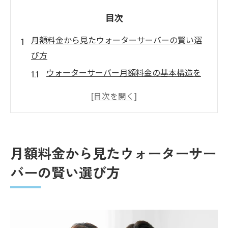
目次
月額料金から見たウォーターサーバーの賢い選
び方
ウォーターサーバー月額料金の基本構造を
解説
月額料金比較で見極めるウォーターサーバ
ーの実力
ウォーターサーバー料金に含まれる隠れた
月額料金から見たウォーターサー
コストとは
バーの賢い選び方
契約前に確認したいウォーターサーバー月
額の落とし穴
月額料金と使い勝手から考えるウォーター
サーバー選び