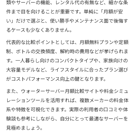
類やサーバーの機能、レンタル代の有無など、細かな条
ウォーターサーバーの月間コストを正確に
件まで目を向けることが重要です。単純に「月額が安
把握する
い」だけで選ぶと、使い勝手やメンテナンス面で後悔す
ペットボトルと比較したウォーターサーバー料
るケースも少なくありません。
金
代表的な比較ポイントとしては、月額無料プランや定額
ウォーターサーバーとペットボトルの料金
制、ボトルの交換頻度、解約時の費用などが挙げられま
比較のポイント
す。一人暮らし向けのコンパクトタイプや、家族向けの
月額料金でみるウォーターサーバーとペッ
大容量モデルなど、ライフスタイルに合ったプラン選び
トボトルの違い
がコストパフォーマンス向上の鍵となります。
ペットボトル水とウォーターサーバーのコ
また、ウォーターサーバー月額比較サイトや料金シミュ
スト差を検証
レーションツールを活用すれば、複数メーカーの料金体
ウォーターサーバー料金比較で見える賢い
系や特徴を可視化できます。実際の利用者の口コミや体
選択基準
験談も参考にしながら、自分にとって最適なサーバーを
ウォーターサーバーとペットボトルどちら
見極めましょう。
が家計に優しいか