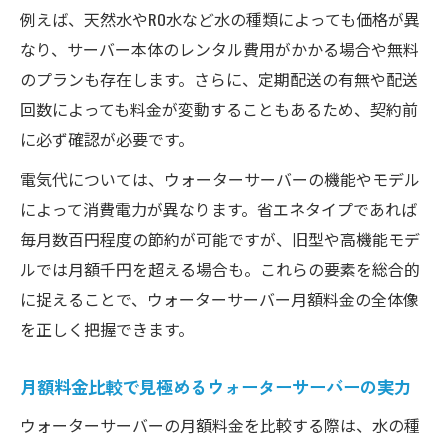
月額料金なしウォーターサーバーのメリッ
例えば、天然水やRO水など水の種類によっても価格が異
トを比較
なり、サーバー本体のレンタル費用がかかる場合や無料
水代のみで使えるウォーターサーバーのコ
のプランも存在します。さらに、定期配送の有無や配送
スト効果
回数によっても料金が変動することもあるため、契約前
に必ず確認が必要です。
ウォーターサーバー水代が高い場合の注意
点
電気代については、ウォーターサーバーの機能やモデル
料金シミュレーションでわかる最適なウォータ
によって消費電力が異なります。省エネタイプであれば
ーサーバー
毎月数百円程度の節約が可能ですが、旧型や高機能モデ
ルでは月額千円を超える場合も。これらの要素を総合的
ウォーターサーバー料金シミュレーション
に捉えることで、ウォーターサーバー月額料金の全体像
の活用法
を正しく把握できます。
最適なウォーターサーバー月額料金の算出
ポイント
月額料金比較で見極めるウォーターサーバーの実力
ライフスタイル別ウォーターサーバー料金
ウォーターサーバーの月額料金を比較する際は、水の種
比較法