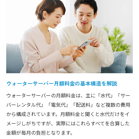
一人暮らしにも最適なウォーターサーバー月額
事情
一人暮らし向けウォーターサーバー月額料
金の目安
ウォーターサーバー月額安いプランの選び
方ガイド
コンパクトなウォーターサーバーと月額料
金の関係
ウォーターサーバー月額料金の基本構造を解説
無駄なく使えるウォーターサーバー月額料
金の工夫
ウォーターサーバーの月額料金は、主に「水代」「サー
水代のみで使えるウォーターサーバーの魅力に
バーレンタル代」「電気代」「配送料」など複数の費用
迫る
から構成されています。月額料金と聞くと水代だけをイ
メージしがちですが、実際にはこれらすべてを合算した
ウォーターサーバー水代のみプランの特徴
金額が毎月の負担となります。
を解説