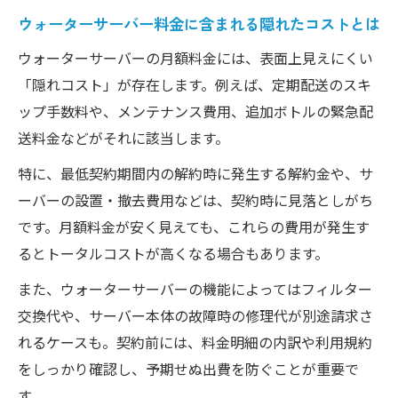
ウォーターサーバーをやめた方がいい理由
ウォーターサーバー料金に含まれる隠れたコストとは
ウォーターサーバーやめた方がいいと思わ
ウォーターサーバーの月額料金には、表面上見えにくい
れる理由
「隠れコスト」が存在します。例えば、定期配送のスキ
ウォーターサーバー月額料金が負担になる
ップ手数料や、メンテナンス費用、追加ボトルの緊急配
場合の対策
送料金などがそれに該当します。
コスト面でウォーターサーバーを見直す判
特に、最低契約期間内の解約時に発生する解約金や、サ
断基準
ーバーの設置・撤去費用などは、契約時に見落としがち
ウォーターサーバー利用で後悔しないため
です。月額料金が安く見えても、これらの費用が発生す
の注意点
るとトータルコストが高くなる場合もあります。
また、ウォーターサーバーの機能によってはフィルター
交換代や、サーバー本体の故障時の修理代が別途請求さ
れるケースも。契約前には、料金明細の内訳や利用規約
をしっかり確認し、予期せぬ出費を防ぐことが重要で
す。