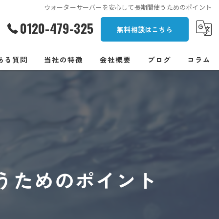
ウォーターサーバーを安心して長期間使うためのポイント
0120-479-325
無料相談はこちら
ある質問
当社の特徴
会社概要
ブログ
コラム
一人暮らし
オフィス
安い
浄水型
うためのポイント
卓上