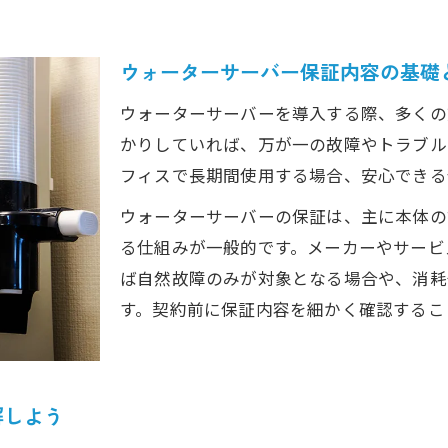
ウォーターサーバー保証期間満了後のリスク対策
無償交換対象となる条件を事前にチェックしよう
ウォーターサーバー保証内容の基礎
安心サポートサービスの仕組みと活用法
ウォーターサーバーを導入する際、多くの
ウォーターサーバー安心サポートの基本と特徴を解
かりしていれば、万が一の故障やトラブル
サポートサービス加入のメリット・デメリットとは
フィスで長期間使用する場合、安心できる
ウォーターサーバー故障時のサポート依頼手順を確
ウォーターサーバーの保証は、主に本体の
安心サポート24と通常保証の違いを知るポイント
る仕組みが一般的です。メーカーやサービ
ウォーターサーバー安心サポートの解約時注意点
ば自然故障のみが対象となる場合や、消耗
トラブル回避に必要なウォーターサーバー保証の選び方
す。契約前に保証内容を細かく確認するこ
ウォーターサーバー保証内容の違いを丁寧に比較し
トラブルを防ぐ保証選びのチェックポイント解説
解しよう
安心サポート付きウォーターサーバーの選択基準