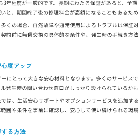
契約前に確認したい無償交換の条件と注意点
ら3年程度が一般的です。長期にわたる保証があると、予
解約時に困らないためのサポート活用術
短いと、期間終了後の修理料金が高額になることもあるた
ウォーターサーバー解約時の保証利用ポイント
。多くの場合、自然故障や通常使用によるトラブルは保証
違約金や返却費用を抑えるコツを押さえよう
。契約前に無償交換の具体的な条件や、発生時の手続き方
安心サポート解約時の注意事項と手続きの流れ
ウォーターサーバー解約トラブルを未然に防ぐ方法
安心度アップ
ザーにとって大きな安心材料となります。多くのサービス
ブル発生時の問い合わせ窓口がしっかり設けられているか
では、生活安心サポートやオプションサービスを追加する
応範囲や条件を事前に確認し、安心して使い続けられる環
握する方法