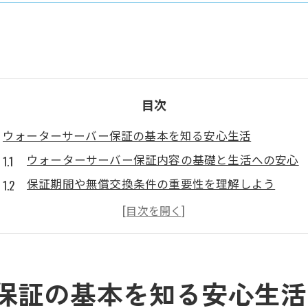
目次
ウォーターサーバー保証の基本を知る安心生活
ウォーターサーバー保証内容の基礎と生活への安心
保証期間や無償交換条件の重要性を理解しよう
ウォーターサーバーの無料修理対応で安心度アップ
安心サポートと保証の違いを正しく把握する方法
長期間使うなら保証期間の注意点をチェック
ウォーターサーバーの保証期間を比較して選ぶコツ
保証の基本を知る安心生活
長期利用時に確認すべきサポート内容とは