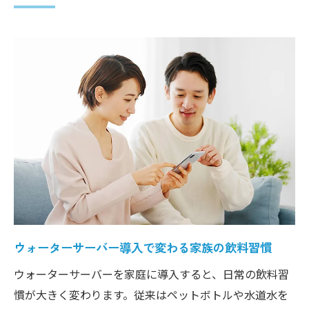
理由
飲料選びを変えるウォーターサーバーの進
化点
安心な水生活を実現するウォーターサーバー進
化論
最新ウォーターサーバー進化で安心な水生
活を実現
ウォーターサーバーの衛生技術が進化し続
ける理由
安心を生むウォーターサーバーの未来型機
能とは
ウォーターサーバー導入で変わる家族の飲料習慣
ウォーターサーバーと水道水の比較で見え
る安心感
ウォーターサーバーを家庭に導入すると、日常の飲料習
ウォーターサーバー進化が支える家族の安
慣が大きく変わります。従来はペットボトルや水道水を