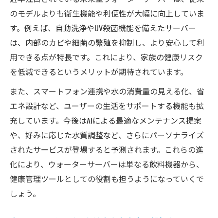
発想
のモデルよりも衛生機能や利便性が大幅に向上していま
ウォーターサーバーが家族の健康維持に貢
す。例えば、自動洗浄やUV殺菌機能を備えたサーバー
献する理由
は、内部のカビや細菌の繁殖を抑制し、より安心して利
未来型ウォーターサーバーで健康習慣を見
用できる点が特長です。これにより、家族の健康リスク
直す方法
を低減できるというメリットが期待されています。
衛生管理と健康意識が高まるウォーターサ
また、スマートフォン連携や水の消費量の見える化、省
ーバー選び
エネ設計など、ユーザーの生活をサポートする機能も拡
ウォーターサーバーの安全性が健康に与え
充しています。今後はAIによる最適なメンテナンス提案
る影響
や、好みに応じた水質調整など、さらにパーソナライズ
家族全員に安心なウォーターサーバーの選
されたサービスが登場すると予測されます。これらの進
択術
化により、ウォーターサーバーは単なる飲料機器から、
衛生とコスト両立のポイントを未来型サーバー
健康管理ツールとしての役割も担うようになっていくで
で解説
しょう。
衛生重視のウォーターサーバー選びとコス