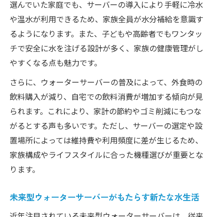
全な水選び
選んでいた家庭でも、サーバーの導入により手軽に冷水
や温水が利用できるため、家族全員が水分補給を意識す
子育て家庭におすすめの新時代ウォーターサー
るようになります。また、子どもや高齢者でもワンタッ
バー術
チで安全に水を注げる設計が多く、家族の健康管理がし
子育て家庭も安心なウォーターサーバー活
やすくなる点も魅力です。
用法
ウォーターサーバーが時短と安全を両立す
さらに、ウォーターサーバーの普及によって、外食時の
る理由
飲料購入が減り、自宅での飲料消費が増加する傾向が見
られます。これにより、家計の節約やゴミ削減にもつな
新時代ウォーターサーバーの選び方と注意
がるとする声も多いです。ただし、サーバーの選定や設
点
置場所によっては維持費や利用頻度に差が生じるため、
子育て世帯向けウォーターサーバーの特徴
家族構成やライフスタイルに合った機種選びが重要とな
解説
ります。
ウォーターサーバーの設置が子育てを応援
する理由
未来型ウォーターサーバーがもたらす新たな水生活
ウォーターサーバーで家族の健康を守る新たな
近年注目されている未来型ウォーターサーバーは、従来