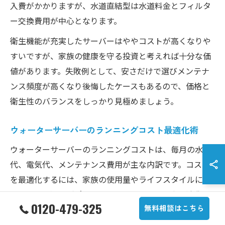
入費がかかりますが、水道直結型は水道料金とフィルタ
ー交換費用が中心となります。
衛生機能が充実したサーバーはややコストが高くなりや
すいですが、家族の健康を守る投資と考えれば十分な価
値があります。失敗例として、安さだけで選びメンテナ
ンス頻度が高くなり後悔したケースもあるので、価格と
衛生性のバランスをしっかり見極めましょう。
ウォーターサーバーのランニングコスト最適化術
ウォーターサーバーのランニングコストは、毎月の水
代、電気代、メンテナンス費用が主な内訳です。コスト
を最適化するには、家族の使用量やライフスタイルに合
ったプラン選びがポイントとなります。特に水の消費量
0120-479-325
無料相談はこちら
が多い家庭では、定額制や大容量プランを選ぶことで大
きな節約につながります。