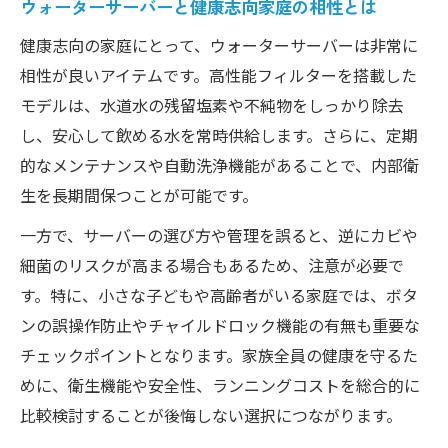
ウォーターサーバーと健康志向家庭の相性とは
ト比較
ウォーターサーバーのランニングコスト最
健康志向の家庭にとって、ウォーターサーバーは非常に
適化術
相性が良いアイテムです。高性能フィルターを搭載した
未来型ウォーターサーバーで衛生と節約を
モデルは、水道水の残留塩素や不純物をしっかり除去
両立
し、安心して飲める水を常時供給します。さらに、定期
的なメンテナンスや自動洗浄機能があることで、内部衛
衛生管理とコストバランスの取れた選択法
生を長期間保つことが可能です。
ウォーターサーバーの維持費抑制と衛生対
策のコツ
一方で、サーバーの選び方や管理を誤ると、逆にカビや
細菌のリスクが高まる場合もあるため、注意が必要で
水道水VSサーバーの安全比較から見える未来像
す。特に、小さな子どもや高齢者がいる家庭では、ボタ
ウォーターサーバーと水道水の安全性徹底
ンの誤操作防止やチャイルドロック機能の有無も重要な
比較
チェックポイントとなります。家族全員の健康を守るた
水道水とウォーターサーバーどちらが安心
めに、衛生機能や安全性、ランニングコストを総合的に
か検証
比較検討することが後悔しない選択につながります。
未来志向のウォーターサーバーが示す安全