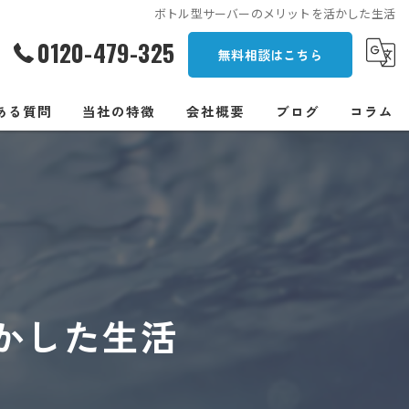
ボトル型サーバーのメリットを活かした生活
0120-479-325
無料相談はこちら
ある質問
当社の特徴
会社概要
ブログ
コラム
一人暮らし
オフィス
安い
浄水型
かした生活
卓上