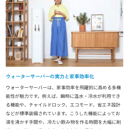
卓上型ウォーターサーバーの省スペース活
用術
コスパ重視の方にこそウォーターサーバーおす
すめ？
ウォーターサーバーのコスパを徹底解説
AURAウォーターサーバー料金と節約ポイン
ト
口コミで分かるコスパ重視ウォーターサー
ウォーターサーバーの実力と家事効率化
バー
ウォーターサーバーは、家事効率を飛躍的に高める多機
ウォーターサーバー選びで無駄を省く
能性が魅力です。例えば、瞬時に温水・冷水が利用でき
ウォーターサーバーの維持費とコスパの真
る機能や、チャイルドロック、エコモード、省エネ設計
実
などが標準装備されています。こうした機能によってお
AURAの機能比較で見える新しい選び方
湯を沸かす手間や、冷たい飲み物を作る時間を大幅に削