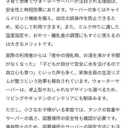
子育て世帯でウォーターサーバーが注目される理由は、
AURAウォーターサーバーのサイズ比較と工
安全性と時短効果にあります。サーバーの多くはチャイ
夫
ルドロック機能を備え、幼児の誤操作を防止できるた
狭いキッチンでも使えるウォーターサーバ
め、安心して利用できます。また、ミルク作りに適した
ー
温度設定や、おやつ・離乳食の調理にもすぐに使えるの
は大きなメリットです。
実際の利用者からは「夜中の授乳時、お湯を沸かす手間
がなくなった」「子どもが自分で安全に水を注げるので
自立心も育つ」といった声も多く、家族全員の生活リズ
ムが整うという効果も報告されています。ウォーターサ
ーバーは、卓上型やおしゃれなデザインも選べるため、
リビングやキッチンのインテリアにも馴染みます。
ただし、小さなお子様がいる家庭では、タンクの容量や
サーバーの高さ、設置場所の安全性も確認が必要です。
事故防止のため、設置場所やサーバーの固定方法にも注