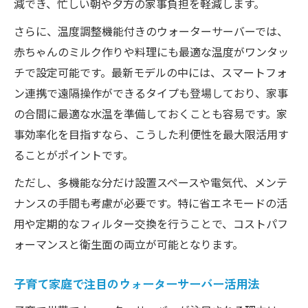
AURAウォーターサーバー機能を徹底比較
減でき、忙しい朝や夕方の家事負担を軽減します。
AURAサイズや使い方の違いを分かりやすく
さらに、温度調整機能付きのウォーターサーバーでは、
紹介
赤ちゃんのミルク作りや料理にも最適な温度がワンタッ
口コミで比較するAURAウォーターサーバー
チで設定可能です。最新モデルの中には、スマートフォ
の魅力
ン連携で遠隔操作ができるタイプも登場しており、家事
の合間に最適な水温を準備しておくことも容易です。家
説明書から分かるAURAウォーターサーバー
事効率化を目指すなら、こうした利便性を最大限活用す
活用法
ることがポイントです。
静音・省エネ機能で選ぶウォーターサーバ
ー
ただし、多機能な分だけ設置スペースや電気代、メンテ
卓上やスリムで叶える省スペースの工夫
ナンスの手間も考慮が必要です。特に省エネモードの活
用や定期的なフィルター交換を行うことで、コストパフ
卓上ウォーターサーバーで省スペースを実
ォーマンスと衛生面の両立が可能となります。
現
スリムなウォーターサーバーの選び方
子育て家庭で注目のウォーターサーバー活用法
おしゃれなウォーターサーバーで空間活用