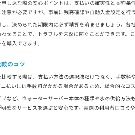
スマホ決済とウォーターサーバーの相性を徹底解説
を申し込む際の安心ポイントは、支払いの確実性と契約条
家計簿アプリ連携でウォーターサーバー支払いを簡単
に注意が必要ですが、事前に残高確認や自動入金設定を行
デビットカードはウォーターサーバー支払いに最適か
意し、決められた期限内に必ず精算を済ませましょう。各
スマホ料金合算決済でウォーターサーバーの支払い忘
合わせることで、トラブルを未然に防ぐことができます。
浄水型ウォーターサーバーをクレジット以外で使うコツ
ーを導入できます。
浄水型ウォーターサーバーはクレカ以外も選択可
比較のコツ
浄水型ウォーターサーバーの支払い方法比較
クレジット不要で始める浄水型ウォーターサーバー生
を比較する際は、支払い方法の選択肢だけでなく、手数料
口座振替や現金払いで安心の浄水型ウォーターサーバ
ビニ払いには手数料がかかる場合があるため、総合的なコ
浄水型ウォーターサーバーの支払い忘れ対策とは
イプなど、ウォーターサーバー本体の種類や水の供給方法
口座引き落とし可能なウォーターサーバーのメリットとは
明確なサービスを選ぶと安心です。実際の利用者口コミや
ウォーターサーバー口座引き落としの安心ポイント
口座振替で管理しやすいウォーターサーバーの魅力