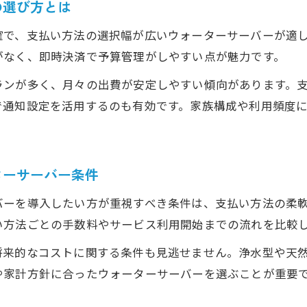
の選び方とは
引き落とし対応ウォーターサーバーの家計メリット
口座引き落としで支払い忘れを防ぐ方法
確で、支払い方法の選択幅が広いウォーターサーバーが適
ウォーターサーバーは口座引き落としが便利な理由
がなく、即時決済で予算管理がしやすい点が魅力です。
ランが多く、月々の出費が安定しやすい傾向があります。
で通知設定を活用するのも有効です。家族構成や利用頻度
ターサーバー条件
バーを導入したい方が重視すべき条件は、支払い方法の柔
い方法ごとの手数料やサービス利用開始までの流れを比較
将来的なコストに関する条件も見逃せません。浄水型や天
家計方針に合ったウォーターサーバーを選ぶことが重要で