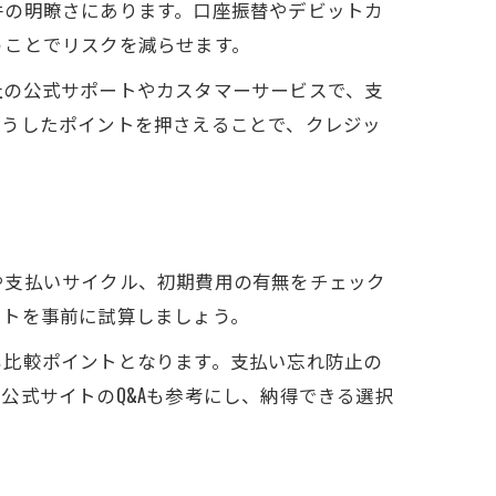
件の明瞭さにあります。口座振替やデビットカ
管理
うことでリスクを減らせます。
社の公式サポートやカスタマーサービスで、支
れ防止
こうしたポイントを押さえることで、クレジッ
活
や支払いサイクル、初期費用の有無をチェック
ー
ストを事前に試算しましょう。
も比較ポイントとなります。支払い忘れ防止の
公式サイトのQ&Aも参考にし、納得できる選択