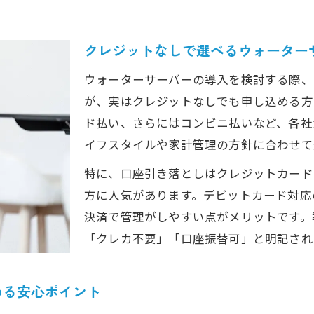
コンビニ払いや口座振替が可能なウォーターサーバー
ウォーターサーバーのデビットカード・現金払い活用
クレジットなしで選べるウォーター
スマホ決済やキャリア決済でのウォーターサーバー支
ウォーターサーバーの導入を検討する際、
ウォーターサーバーの支払い忘れ防止テクニック
が、実はクレジットなしでも申し込める方
クレカなし利用ならコンビニ払いや口座振替も安心
ド払い、さらにはコンビニ払いなど、各社
ウォーターサーバーはコンビニ払いで気軽に利用可能
イフスタイルや家計管理の方針に合わせて
口座振替対応のウォーターサーバーで家計も安心
特に、口座引き落としはクレジットカード
クレカ不要で使えるウォーターサーバーの利点
方に人気があります。デビットカード対応
支払い方法で選ぶウォーターサーバーの安心ポイント
決済で管理がしやすい点がメリットです。
「クレカ不要」「口座振替可」と明記され
残高不足リスクを防ぐウォーターサーバーの選び方
デビットカードやスマホ決済で家計管理ラクラク
める安心ポイント
ウォーターサーバーのデビットカード支払い活用法