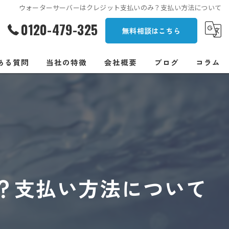
ウォーターサーバーはクレジット支払いのみ？支払い方法について
0120-479-325
無料相談はこちら
ある質問
当社の特徴
会社概要
ブログ
コラム
一人暮らし
オフィス
安い
浄水型
？支払い方法について
卓上