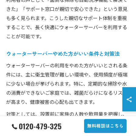
きた」「サポート窓口が親切で安心できた」という意見
も多く見られます。こうした親切なサポート体制を重視
することで、長く快適にウォーターサーバーを利用する
ことが可能です。
ウォーターサーバーやめた方がいい条件と対策法
ウォーターサーバーの利用をやめた方がいいとされる条
件には、主に衛生管理が難しい環境や、使用頻度が極端
に少ない場合が挙げられます。特に、定期的な掃除や水
の消費ができないご家庭では、雑菌だらけになるリスク
が高まり、健康被害の心配も出てきます。
対策としては、設置前に家族の人数や飲用量を把握し、
「水の回転率」が十分に確保できるかを確認しましょ
0120-479-325
無料相談はこちら
う。また、サーバー自体の自動洗浄機能や抗菌加工の有