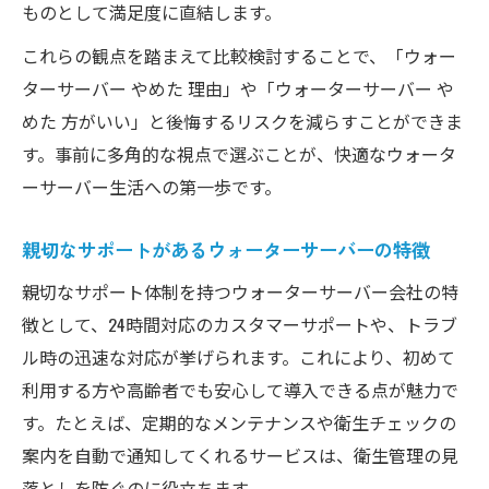
ウォーターサーバー雑菌だらけを防ぐため
ものとして満足度に直結します。
の注意点
これらの観点を踏まえて比較検討することで、「ウォー
落とし穴に注意した衛生管理の実践方法
ターサーバー やめた 理由」や「ウォーターサーバー や
ウォーターサーバーの落とし穴と解決策を
めた 方がいい」と後悔するリスクを減らすことができま
紹介
す。事前に多角的な視点で選ぶことが、快適なウォータ
水の腐敗を防ぐウォーターサーバーの秘訣
ーサーバー生活への第一歩です。
やめた方がいい理由を衛生面から検証
親切なサポートがあるウォーターサーバーの特徴
やめた理由も踏まえた後悔しない選び方
親切なサポート体制を持つウォーターサーバー会社の特
ウォーターサーバーやめた理由から学ぶ選
徴として、24時間対応のカスタマーサポートや、トラブ
択術
ル時の迅速な対応が挙げられます。これにより、初めて
後悔しないためのウォーターサーバー利用
利用する方や高齢者でも安心して導入できる点が魅力で
ポイント
す。たとえば、定期的なメンテナンスや衛生チェックの
ウォーターサーバーやめた方がいい条件と
案内を自動で通知してくれるサービスは、衛生管理の見
対策法
落としを防ぐのに役立ちます。