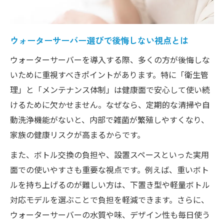
真実
家族の健康を守るウォーターサーバー活用
ウォーターサーバー選びで後悔しない視点とは
術
ウォーターサーバーを導入する際、多くの方が後悔しな
後悔を防ぐ親切視点のウォーターサーバー比較
いために重視すべきポイントがあります。特に「衛生管
ウォーターサーバーやめた方がいい理由の
理」と「メンテナンス体制」は健康面で安心して使い続
本質
けるために欠かせません。なぜなら、定期的な清掃や自
後悔しないためのウォーターサーバー比較
動洗浄機能がないと、内部で雑菌が繁殖しやすくなり、
ポイント
家族の健康リスクが高まるからです。
おしゃれなウォーターサーバーの選定基準
また、ボトル交換の負担や、設置スペースといった実用
とは
面での使いやすさも重要な視点です。例えば、重いボト
ウォーターサーバーやめた理由を比較検討
ルを持ち上げるのが難しい方は、下置き型や軽量ボトル
に活用
対応モデルを選ぶことで負担を軽減できます。さらに、
ウォーターサーバー衛生管理の落とし穴とは
ウォーターサーバーの水質や味、デザイン性も毎日使う