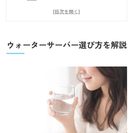
親切なサポートがあるウォーターサーバー
の特徴
ウォーターサーバーどこがいいかを徹底比
較
ウォーターサーバー選び方を解説
ウォーターサーバーをやめた理由から学ぶ
選定基準
美味しいウォーターサーバーの選び方とラ
ンキング傾向
衛生面で安心できるウォーターサーバー活用術
ウォーターサーバーの雑菌対策と衛生的な
使い方
衛生管理でのウォーターサーバーの選び方
日常の衛生対策ポイント
ウォーターサーバーの水は何日で腐るかの