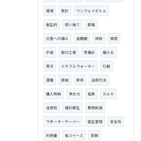
環境
家計
ワンウェイボトル
衛生的
使い捨て
節電
災害への備え
長期間
掃除
頻度
手順
取付工事
常備水
備える
育児
ミネラルウォーター
引越
運搬
直結
家具
活用方法
購入特典
浄水力
塩素
カルキ
活用術
福利厚生
費用削減
ウオーターサーバー
衛生管理
安全性
利用量
省スペース
定額