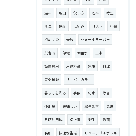
選ぶ
理由
使い方
効率
時短
修理
保証
仕組み
コスト
料金
初めての
失敗
ウォータサーバー
災害時
停電
備蓄水
工事
設置費用
月額料金
家事
料理
安全機能
サーバーカラー
暮らしを彩る
手間
純水
静音
使用量
美味しい
家事効率
温度
月額利用料
卓上型
衛生
除菌
長所
快適な生活
リターナブルボトル