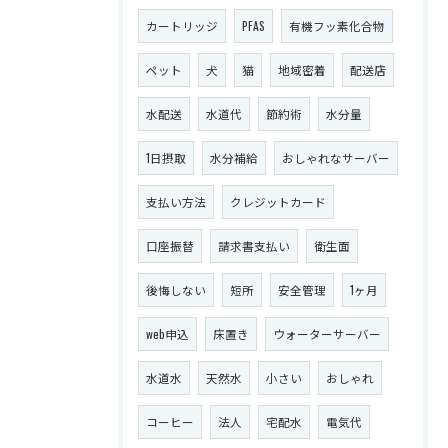
カートリッジ
PFAS
有機フッ素化合物
ペット
犬
猫
地域密着
配送店
水配送
水道代
節約術
水分量
1日摂取
水分補給
おしゃれなサーバー
支払い方法
クレジットカード
口座振替
請求書支払い
衛生面
後悔しない
短所
安全管理
1ヶ月
web申込
床置き
ウォーターサーバー
水道水
天然水
小さい
おしゃれ
コーヒー
法人
宅配水
電気代