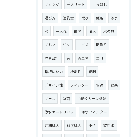
リビング
デメリット
引っ越し
運び方
違約金
硬水
硬度
軟水
水
手入れ
故障
購入
水の質
ノルマ
注文
サイズ
間取り
静音設計
音
省エネ
エコ
環境にいい
機能性
便利
デザイン性
フィルター
快適
効果
リース
防菌
自動クリーン機能
浄水カートリッジ
浄水フィルター
定期購入
都度購入
小型
飲料水