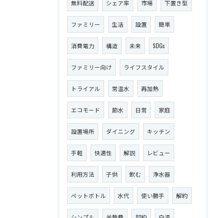
無料配送
シェア率
市場
下置き型
ファミリー
生活
設置
簡単
消費電力
構造
未来
SDGs
ファミリー向け
ライフスタイル
トライアル
常温水
再加熱
エコモード
節水
日常
家庭
設置場所
ダイニング
キッチン
手軽
快適性
解説
レビュー
利用方法
子供
飲む
浄水器
ペットボトル
水代
使い勝手
解約
シンプル
光熱費
契約
白湯