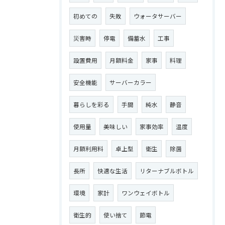
初めての
失敗
ウォータサーバー
災害時
停電
備蓄水
工事
設置費用
月額料金
家事
料理
安全機能
サーバーカラー
暮らしを彩る
手間
純水
静音
使用量
美味しい
家事効率
温度
月額利用料
卓上型
衛生
除菌
長所
快適な生活
リターナブルボトル
環境
家計
ワンウェイボトル
衛生的
使い捨て
節電