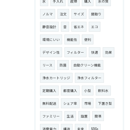
水
手入れ
故障
購入
水の質
ノルマ
注文
サイズ
間取り
静音設計
音
省エネ
エコ
環境にいい
機能性
便利
デザイン性
フィルター
快適
効果
リース
防菌
自動クリーン機能
浄水カートリッジ
浄水フィルター
定期購入
都度購入
小型
飲料水
無料配送
シェア率
市場
下置き型
ファミリー
生活
設置
簡単
消費電力
構造
未来
SDGs