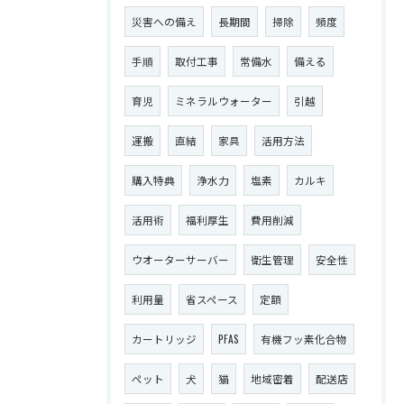
災害への備え
長期間
掃除
頻度
手順
取付工事
常備水
備える
育児
ミネラルウォーター
引越
運搬
直結
家具
活用方法
購入特典
浄水力
塩素
カルキ
活用術
福利厚生
費用削減
ウオーターサーバー
衛生管理
安全性
利用量
省スペース
定額
カートリッジ
PFAS
有機フッ素化合物
ペット
犬
猫
地域密着
配送店