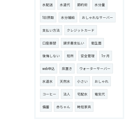
水配送
水道代
節約術
水分量
1日摂取
水分補給
おしゃれなサーバー
支払い方法
クレジットカード
口座振替
請求書支払い
衛生面
後悔しない
短所
安全管理
1ヶ月
web申込
床置き
ウォーターサーバー
水道水
天然水
小さい
おしゃれ
コーヒー
法人
宅配水
電気代
備蓄
赤ちゃん
時短家具