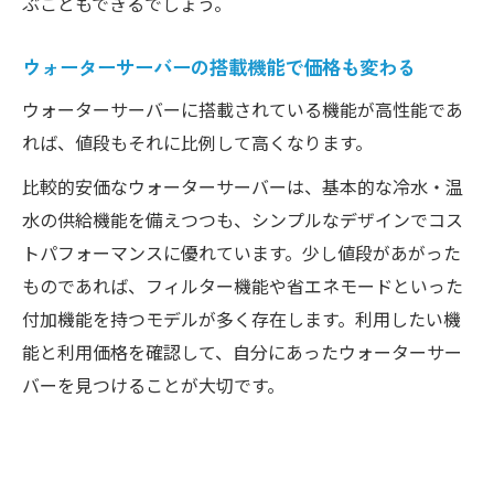
ぶこともできるでしょう。
デザインが決め手になるウォーターサーバ
ーの価格
ウォーターサーバーの搭載機能で価格も変わる
ウォーターサーバーの価格で見る使い勝手
ウォーターサーバーに搭載されている機能が高性能であ
の良さ
れば、値段もそれに比例して高くなります。
価格とデザインの調和が取れたウォーター
比較的安価なウォーターサーバーは、基本的な冷水・温
サーバー
水の供給機能を備えつつも、シンプルなデザインでコス
納得のいくウォーターサーバー選びのため
トパフォーマンスに優れています。少し値段があがった
の価格比較
ものであれば、フィルター機能や省エネモードといった
ライフスタイルに溶け込むウォーターサーバー
付加機能を持つモデルが多く存在します。利用したい機
の価格と選び方
能と利用価格を確認して、自分にあったウォーターサー
ライフスタイルに合うウォーターサーバー
バーを見つけることが大切です。
の価格設定
ウォーターサーバー選びにおける価格の考
慮点