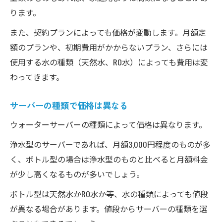
ーサーバーの価格選択
ります。
ウォーターサーバーの価格以外に重要な選び方
また、契約プランによっても価格が変動します。月額定
のポイントとは？
額のプランや、初期費用がかからないプラン、さらには
価格以外でのウォーターサーバーの選び方
使用する水の種類（天然水、RO水）によっても費用は変
ウォーターサーバー選びにおいて重要視す
わってきます。
べき要素
価格以上に考慮すべきウォーターサーバー
サーバーの種類で価格は異なる
のデザイン
ウォーターサーバーの種類によって価格は異なります。
ウォーターサーバー価格とデザイン、使い勝手
浄水型のサーバーであれば、月額3,000円程度のものが多
を徹底比較して納得の選択を
く、ボトル型の場合は浄水型のものと比べると月額料金
ウォーターサーバーの価格とデザインの選
が少し高くなるものが多いでしょう。
び方
ボトル型は天然水かRO水か等、水の種類によっても値段
使い勝手で選ぶウォーターサーバーの価格
が異なる場合があります。値段からサーバーの種類を選
比較