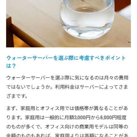
準
利用環境にあわせて価格を考える
毎月の水の利用量が多い家庭にオススメ
一人暮らしでスペースが少ない場合にオス
スメ
価格から選ぶウォーターサーバー
ウォーターサーバーを選ぶ際に考慮すべきポイント
価格を基準に自分に合ったウォーターサー
は？
バーを見つける
ウォーターサーバーを選ぶ際に気になるのは月々の費用
ウォーターサーバーの価格と理想の選び方
ではないでしょうか。利用料金はサーバーによってさま
価格で選ぶウォーターサーバーの魅力
ざまです。
理想的なウォーターサーバーの価格別ガイ
まず、家庭用とオフィス用では価格帯が異なることがあ
ド
ります。家庭用は一般的に月額3,000円から6,000円程度
ウォーターサーバーの価格が示す理想の形
のものが多くで、オフィス向けの商業用モデルは同等の
自分のライフスタイルに合わせたウォータ
金額のものもあれば、家庭用よりは高額になることがあ