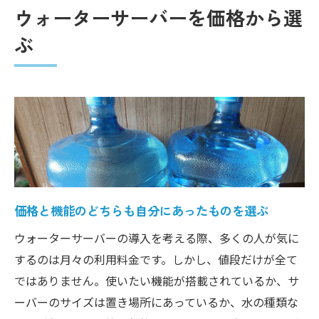
ウォーターサーバーを価格から選
価格から見るウォーターサーバーのライフ
スタイル適応
ぶ
ライフスタイルにマッチするウォーターサ
ーバーの価格
ウォーターサーバーの価格が示す生活の質
向上
ライフスタイルに合わせたウォーターサー
バーの価格戦略
ウォーターサーバー価格が示すライフスタイル
価格と機能のどちらも自分にあったものを選ぶ
とその選択の重要性
ウォーターサーバーの導入を考える際、多くの人が気に
価格が反映するウォーターサーバーのライ
するのは月々の利用料金です。しかし、値段だけが全て
フスタイル
ではありません。使いたい機能が搭載されているか、サ
ウォーターサーバーの価格で見積もるライ
ーバーのサイズは置き場所にあっているか、水の種類な
フスタイルの質