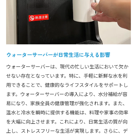
デザイン重視の方におすすめのウォーター
サーバー
ウォーターサーバーがインテリアに加わるとど
う変わる？
インテリアの一部としてのウォーターサー
ウォーターサーバーが日常生活に与える影響
バーの選び方
ウォーターサーバーは、現代の忙しい生活において欠か
ウォーターサーバーと調和するインテリア
せない存在となっています。特に、手軽に新鮮な水を利
スタイル
用できることで、健康的なライフスタイルをサポートし
ウォーターサーバーが与える空間の印象
ます。ウォーターサーバーの導入により、水分補給が容
インテリアを引き立てるウォーターサーバ
易になり、家族全員の健康管理が強化されます。また、
ーのデザイン
温水と冷水を瞬時に提供する機能は、料理や家事の効率
ウォーターサーバーがある生活空間の変化
を大幅に向上させます。これにより、日常生活の質が向
上し、ストレスフリーな生活が実現します。さらに、デ
省エネ機能付きウォーターサーバーでエコな暮