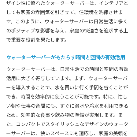
ザイン性に優れたウォーターサーバーは、インテリアと
らしをサポート
しても家庭の雰囲気を引き立て、住環境を洗練させま
省エネを追求したウォーターサーバーの重
す。このように、ウォーターサーバーは日常生活に多く
要性
のポジティブな影響を与え、家庭の快適さを追求する上
環境に優しい最新ウォーターサーバーの特
で重要な役割を果たします。
徴
エコライフを実現するためのウォーターサ
ウォーターサーバーがもたらす時間と空間の有効活用
ーバーの選び方
ウォーターサーバーは、日常生活での時間と空間の有効
ウォーターサーバーの省エネ機能を活用し
活用に大きく寄与しています。まず、ウォーターサーバ
たエコ活動
ーを導入することで、水を買いに行く手間を省くことが
忙しい現代に最適！ウォーターサーバーで時短
でき、時間を効率的に使うことが可能です。特に、忙し
生活を実現
い朝や仕事の合間にも、すぐに温水や冷水を利用できる
ウォーターサーバーが実現する効率的な時
ため、効率的な食事や飲み物の準備が実現します。ま
間管理
た、コンパクトでスタイリッシュなデザインのウォータ
生活の時短に役立つウォーターサーバーの
ーサーバーは、狭いスペースにも適応し、家庭の美観を