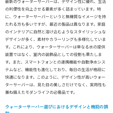
最新のウォーターサーバーは、デザイン性に優れ、生活
ウォーターサーバーがもたらす健康的な生
の利便性を向上させる要素が多く詰まっています。特
活習慣
に、ウォーターサーバーというと無機質なイメージを持
健康維持に役立つウォーターサーバーの使
たれる方も多いですが、最近の製品は異なります。家庭
い方
のインテリアに自然と溶け込むようなスタイリッシュな
ウォーターサーバーがもたらす快適な生活の未
デザインが多く、素材やカラーリングも多様化していま
来を探る
す。これにより、ウォーターサーバーは単なる水の提供
未来のウォーターサーバーの可能性を考え
装置ではなく、室内の装飾品としての役割も果たしま
る
す。また、スマートフォンとの連携機能や自動浄水シス
快適さを追求するウォーターサーバーの進
テムなど、機能性も進化しており、毎日の生活が格段に
化形
快適になります。このように、デザイン性が高いウォー
ターサーバーは、見た目の美しさだけでなく、実用性も
ウォーターサーバーがもたらす未来の生活
兼ね備えたモダンライフの必需品です。
スタイル
ウォーターサーバーの進化と快適な暮らし
ウォーターサーバー選びにおけるデザインと機能の調
の実現