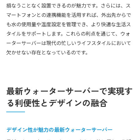
機能
損なうことなく設置できるのが魅力です。さらには、ス
ウォーターサーバーで家事の時間を短縮す
マートフォンとの連携機能を活用すれば、外出先からで
る方法
も水の使用量や温度設定を管理でき、より快適な生活ス
タイルをサポートします。これらの利点を通じて、ウォ
時間を有効活用するためのウォーターサー
ーターサーバーは現代の忙しいライフスタイルにおいて
バーの活用法
欠かせない存在となっているのです。
ウォーターサーバーがもたらす生活の効率
化
健康を守るパートナーとしてのウォーターサー
バーの役割
最新ウォーターサーバーで実現す
ウォーターサーバーと健康管理の関係
る利便性とデザインの融合
健康をサポートするウォーターサーバーの
機能
ウォーターサーバーで手軽に安全な水を提
デザイン性が魅力の最新ウォーターサーバー
供