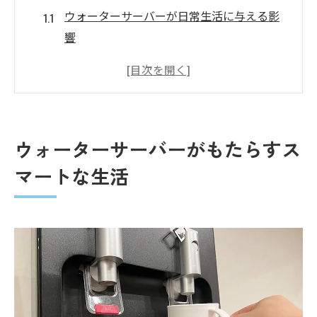
ウォーターサーバーが日常生活に与える影
響
ウォーターサーバーがもたらす時間と空間
の有効活用
最新ウォーターサーバーで実現する利便性とデ
ザインの融合
ウォーターサーバーがもたらすス
デザイン性が魅力の最新ウォーターサーバ
マートな生活
ー
ウォーターサーバー選びにおけるデザイン
と機能の調和
インテリアに溶け込むウォーターサーバー
の特徴
機能美を追求したウォーターサーバーの進
化