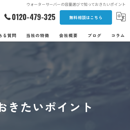
ウォーターサーバーの容量選びで知っておきたいポイント
0120-479-325
無料相談はこちら
ある質問
当社の特徴
会社概要
ブログ
コラム
一人暮らし
オフィス
安い
浄水型
おきたいポイント
卓上