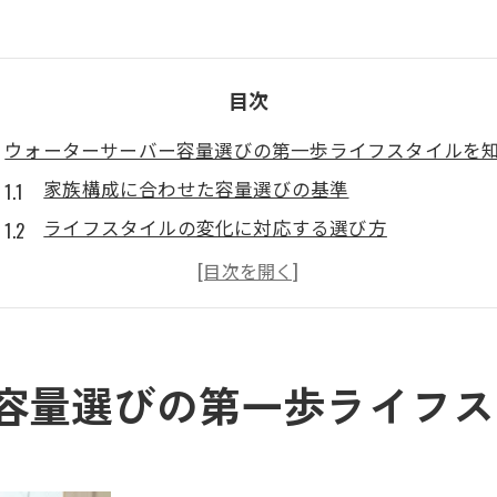
目次
ウォーターサーバー容量選びの第一歩ライフスタイルを
家族構成に合わせた容量選びの基準
ライフスタイルの変化に対応する選び方
ウォーターサーバーの容量が生活に及ぼす影響
環境にやさしい容量選びのポイント
ライフサイクルコストを考慮した容量選択
ウォーターサーバー家庭とオフィスで異なる容量のニー
容量選びの第一歩ライフス
家庭用とオフィス用の容量の違い
オフィスでの効率的なウォーターサーバーの使い方