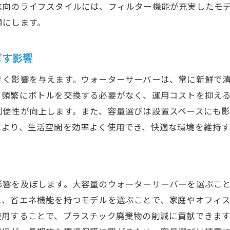
ウォーターサーバーの設置で注意すべき点
志向のライフスタイルには、フィルター機能が充実したモ
適にします。
大容量のウォーターサーバーがもたらす日常の利便性
大容量で得られる日常のメリット
ぼす影響
補充回数を減らすための容量選び
大容量がもたらす時間節約の効果
きく影響を与えます。ウォーターサーバーは、常に新鮮で
日常生活を快適にするウォーターサーバーの選び方
、頻繁にボトルを交換する必要がなく、運用コストを抑え
利便性が向上します。また、容量選びは設置スペースにも
ウォーターサーバー容量選びで避けたい失敗とは
により、生活空間を効率よく使用でき、快適な環境を維持す
よくある容量選びのミスとその回避法
過小キャパシティのリスクとその防止策
容量選びを間違えてしまった際のデメリット
影響を及ぼします。大容量のウォーターサーバーを選ぶこ
最適なウォーターサーバー容量選びで生活を快適に
に、省エネ機能を持つモデルを選ぶことで、家庭やオフィ
生活を向上させるための容量選びのコツ
使用することで、プラスチック廃棄物の削減に貢献できま
ライフスタイルに合った容量選択の重要性