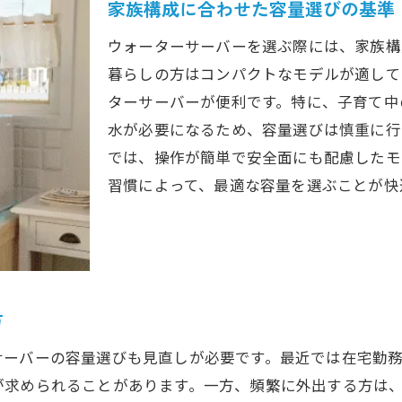
家庭環境に即したウォーターサーバーの選び方
家族構成に合わせた容量選びの基準
オフィスでの快適な水供給システム
ウォーターサーバーを選ぶ際には、家族構
使用頻度が鍵ウォーターサーバーの適切な容量とは
暮らしの方はコンパクトなモデルが適して
使用頻度に応じた容量の最適化
ターサーバーが便利です。特に、子育て中
頻繁な使用が求める容量の見極め方
水が必要になるため、容量選びは慎重に行
では、操作が簡単で安全面にも配慮したモ
使用頻度を考慮したコストパフォーマンス
習慣によって、最適な容量を選ぶことが快
日常的な使用がすすめる容量の選び方
ウォーターサーバーの容量選びでの失敗を避ける
設置スペースを考慮したウォーターサーバー容量の決定
設置スペースから考える最適な容量
狭いスペースでも可能なウォーターサーバーの容量
方
インテリアに溶け込む容量の選び方
サーバーの容量選びも見直しが必要です。最近では在宅勤
スペースを有効活用するための容量選択
が求められることがあります。一方、頻繁に外出する方は