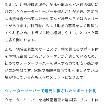
ポイント
例えば、沖縄地域の場合、硬水や軟水など水質の違いに
ウォーターサーバーと水道水はどちらが危
対応したウォーターサーバーを選ぶことができ、定期的
険か検証
な水質検査や迅速な配送対応など地元ならではのメリッ
トがあります。利用者からは「地域の事情をよく理解し
ウォーターサーバーで飲用リスクを減らす
てくれるため、トラブル時も相談しやすい」といった声
方法
も多く聞かれます。
地域密着型ウォーターサーバーの安全性を
評価
また、地域密着型のサービスは、顔の見えるサポート体
制や地元企業によるアフターケアが充実しているため、
水道水が飲まないほうがいい理由とサーバ
初めてウォーターサーバーを導入する方でも安心感が高
ーの利点
いのが特徴です。家族や高齢者世帯でも利用しやすい環
一人暮らしでも安心な地域密着ウォーターサー
境が整っている点も大きなメリットとなります。
バーの理由
一人暮らし向けウォーターサーバーの利便
ウォーターサーバーで地元に根ざしたサポート体制
性とは
ウォーターサーバーを地域密着型で選ぶ際、サポート体
地域密着型ウォーターサーバーが一人暮ら