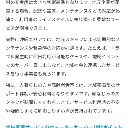
制の充実度は大きな判断基準となります。地元企業が運
しに最適な訳
営する場合、配送や設置、メンテナンスなどの対応が迅
ウォーターサーバー沖縄一人暮らしの安心
速で、利用者のライフスタイルに寄り添った柔軟なサー
ポイント
ビスが期待できます。
ウォーターサーバーのコストとサポート体
実際に沖縄エリアでは、地元スタッフによる定期的なメ
制を比較
ンテナンスや緊急時の対応が好評です。たとえば、トラ
一人暮らしで選ぶべきウォーターサーバー
ブル発生時に即日対応が可能なケースや、地域イベント
の特徴
でのサーバー貸し出しなど、地域社会と連携したサービ
スを行う事業者も見られます。
特に一人暮らしの方や高齢者世帯では、地域密着型のサ
ポート体制が安心材料となりやすいです。顔なじみのス
タッフが訪問してくれることで、サービス利用時の不安
や疑問もすぐに解消しやすい点が支持されています。
地域密着サービスのウォーターサーバー比較ポイント